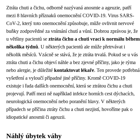
Ztráta chuti a čichu, odborně nazývaná anosmie a ageuzie, patří
mezi 8 hlavních příznaků onemocnění COVID-19. Virus SARS-
CoV-2, který toto onemocnění způsobuje, může ovlivnit nervové
buňky zodpovědné za vnímání chutí a vůní. Dobrou zprávou je, že
u většiny pacientů se
ztráta čichu a chuti vrací k normálu během
několika týdnů
. U některých pacientů ale může přetrvávat i
několik měsíců. Vzácně se stává, že je ztráta trvalá. Pokud se u vás
ztráta chuti a čichu objeví náhle a bez zjevné příčiny, jako je rýma
nebo alergie, je důležité
kontaktovat lékaře
. Ten provede potřebná
vyšetření a vyloučí případné jiné příčiny. Kromě COVID-19
existuje i řada dalších onemocnění, která se ztrátou čichu a chuti
projevují. Patří mezi ně například infekce horních cest dýchacích,
neurologická onemocnění nebo poranění hlavy. V některých
případech se příčina ztráty čichu a chuti nezjistí, hovoříme pak o
idiopatické anosmii či ageuzii.
Náhlý úbytek váhy