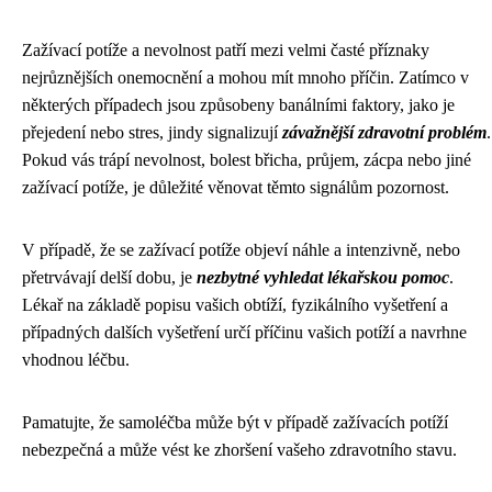
Zažívací potíže a nevolnost patří mezi velmi časté příznaky
nejrůznějších onemocnění a mohou mít mnoho příčin. Zatímco v
některých případech jsou způsobeny banálními faktory, jako je
přejedení nebo stres, jindy signalizují
závažnější zdravotní problém
.
Pokud vás trápí nevolnost, bolest břicha, průjem, zácpa nebo jiné
zažívací potíže, je důležité věnovat těmto signálům pozornost.
V případě, že se zažívací potíže objeví náhle a intenzivně, nebo
přetrvávají delší dobu, je
nezbytné vyhledat lékařskou pomoc
.
Lékař na základě popisu vašich obtíží, fyzikálního vyšetření a
případných dalších vyšetření určí příčinu vašich potíží a navrhne
vhodnou léčbu.
Pamatujte, že samoléčba může být v případě zažívacích potíží
nebezpečná a může vést ke zhoršení vašeho zdravotního stavu.