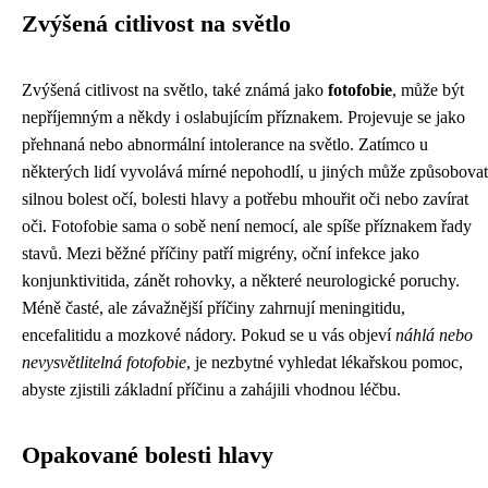
Zvýšená citlivost na světlo
Zvýšená citlivost na světlo, také známá jako
fotofobie
, může být
nepříjemným a někdy i oslabujícím příznakem. Projevuje se jako
přehnaná nebo abnormální intolerance na světlo. Zatímco u
některých lidí vyvolává mírné nepohodlí, u jiných může způsobovat
silnou bolest očí, bolesti hlavy a potřebu mhouřit oči nebo zavírat
oči. Fotofobie sama o sobě není nemocí, ale spíše příznakem řady
stavů. Mezi běžné příčiny patří migrény, oční infekce jako
konjunktivitida, zánět rohovky, a některé neurologické poruchy.
Méně časté, ale závažnější příčiny zahrnují meningitidu,
encefalitidu a mozkové nádory. Pokud se u vás objeví
náhlá nebo
nevysvětlitelná fotofobie
, je nezbytné vyhledat lékařskou pomoc,
abyste zjistili základní příčinu a zahájili vhodnou léčbu.
Opakované bolesti hlavy