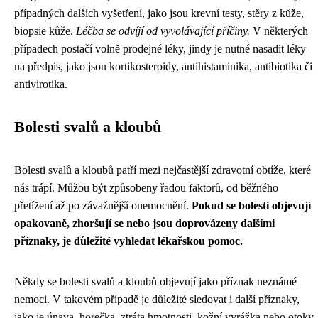
případných dalších vyšetření, jako jsou krevní testy, stěry z kůže,
biopsie kůže.
Léčba se odvíjí od vyvolávající příčiny.
V některých
případech postačí volně prodejné léky, jindy je nutné nasadit léky
na předpis, jako jsou kortikosteroidy, antihistaminika, antibiotika či
antivirotika.
Bolesti svalů a kloubů
Bolesti svalů a kloubů patří mezi nejčastější zdravotní obtíže, které
nás trápí. Můžou být způsobeny řadou faktorů, od běžného
přetížení až po závažnější onemocnění.
Pokud se bolesti objevují
opakovaně, zhoršují se nebo jsou doprovázeny dalšími
příznaky, je důležité vyhledat lékařskou pomoc.
Někdy se bolesti svalů a kloubů objevují jako příznak neznámé
nemoci. V takovém případě je důležité sledovat i další příznaky,
jako je únava, horečka, ztráta hmotnosti, kožní vyrážka nebo otoky.