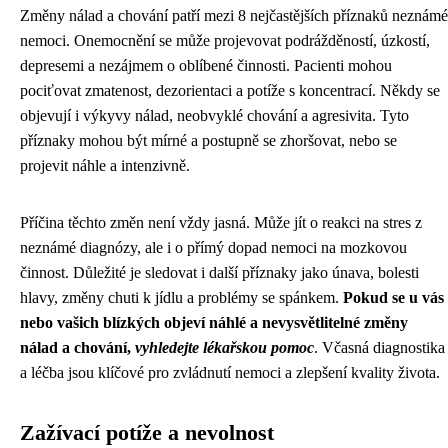
Změny nálad a chování patří mezi 8 nejčastějších příznaků neznámé
nemoci. Onemocnění se může projevovat podrážděností, úzkostí,
depresemi a nezájmem o oblíbené činnosti. Pacienti mohou
pociťovat zmatenost, dezorientaci a potíže s koncentrací. Někdy se
objevují i výkyvy nálad, neobvyklé chování a agresivita. Tyto
příznaky mohou být mírné a postupně se zhoršovat, nebo se
projevit náhle a intenzivně.
Příčina těchto změn není vždy jasná. Může jít o reakci na stres z
neznámé diagnózy, ale i o přímý dopad nemoci na mozkovou
činnost. Důležité je sledovat i další příznaky jako únava, bolesti
hlavy, změny chuti k jídlu a problémy se spánkem.
Pokud se u vás
nebo vašich blízkých objeví náhlé a nevysvětlitelné změny
nálad a chování,
vyhledejte lékařskou pomoc
. Včasná diagnostika
a léčba jsou klíčové pro zvládnutí nemoci a zlepšení kvality života.
Zažívací potíže a nevolnost