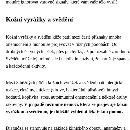
moudré ignorovat varovné signály, které vám vaše tělo vysílá.
Kožní vyrážky a svědění
Kožní vyrážky a svědění kůže patří mezi časté příznaky mnoha
onemocnění a mohou se projevovat v různých podobách. Od
drobných červených teček, přes puchýřky, až po rozsáhlé zarudnutí.
Svědění může být mírné, ale i natolik intenzivní, že narušuje spánek
a každodenní aktivity.
Mezi 8 běžných příčin kožních vyrážek a svědění patří alergické
reakce, ekzémy, infekce (virové, bakteriální, plísňové), hmyzí
bodnutí, kopřivka, stres, autoimunitní onemocnění a některé druhy
rakoviny.
V případě neznámé nemoci, která se projevuje kožní
vyrážkou a svěděním, je důležité vyhledat lékařskou pomoc.
Diagnóza se stanovuje na základě klinického obrazu, anamnézy a