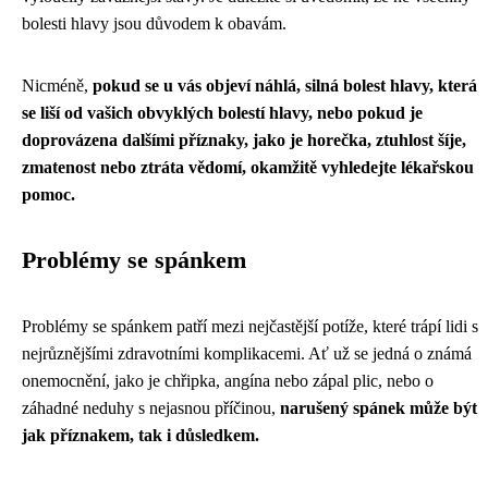
bolesti hlavy jsou důvodem k obavám.
Nicméně,
pokud se u vás objeví náhlá, silná bolest hlavy, která
se liší od vašich obvyklých bolestí hlavy, nebo pokud je
doprovázena dalšími příznaky, jako je horečka, ztuhlost šíje,
zmatenost nebo ztráta vědomí, okamžitě vyhledejte lékařskou
pomoc.
Problémy se spánkem
Problémy se spánkem patří mezi nejčastější potíže, které trápí lidi s
nejrůznějšími zdravotními komplikacemi. Ať už se jedná o známá
onemocnění, jako je chřipka, angína nebo zápal plic, nebo o
záhadné neduhy s nejasnou příčinou,
narušený spánek může být
jak příznakem, tak i důsledkem.