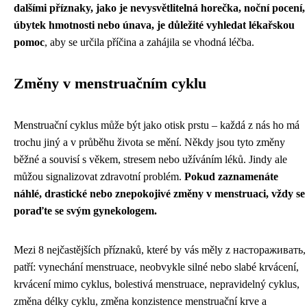
dalšími příznaky, jako je nevysvětlitelná horečka, noční pocení,
úbytek hmotnosti nebo únava, je důležité vyhledat lékařskou
pomoc
, aby se určila příčina a zahájila se vhodná léčba.
Změny v menstruačním cyklu
Menstruační cyklus může být jako otisk prstu – každá z nás ho má
trochu jiný a v průběhu života se mění. Někdy jsou tyto změny
běžné a souvisí s věkem, stresem nebo užíváním léků. Jindy ale
můžou signalizovat zdravotní problém.
Pokud zaznamenáte
náhlé, drastické nebo znepokojivé změny v menstruaci, vždy se
poraďte se svým gynekologem.
Mezi 8 nejčastějších příznaků, které by vás měly z настораживать,
patří: vynechání menstruace, neobvykle silné nebo slabé krvácení,
krvácení mimo cyklus, bolestivá menstruace, nepravidelný cyklus,
změna délky cyklu, změna konzistence menstruační krve a