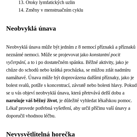
Otoky lymfatických uzlin
Změny v menstruačním cyklu
Neobvyklá únava
Neobvyklá únava může být jedním z 8 nemocí příznaků a příznaků
neznámé nemoci. Může se projevovat jako
konstantní pocit
vyčerpání
, a to i po dostatečném spánku. Běžné aktivity, jako je
chůze do schodů nebo krátká procházka, se můžou zdát nadmíru
namáhavé. Únava může být doprovázena dalšími příznaky, jako je
bolest svalů, potíže s koncentrací, závratě nebo bolesti hlavy. Pokud
se u vás objeví neobvyklá únava, která přetrvává delší dobu a
narušuje váš běžný život
, je důležité vyhledat lékařskou pomoc.
Lékař provede potřebná vyšetření, aby určil příčinu vaší únavy a
doporučil vhodnou léčbu.
Nevysvětlitelná horečka