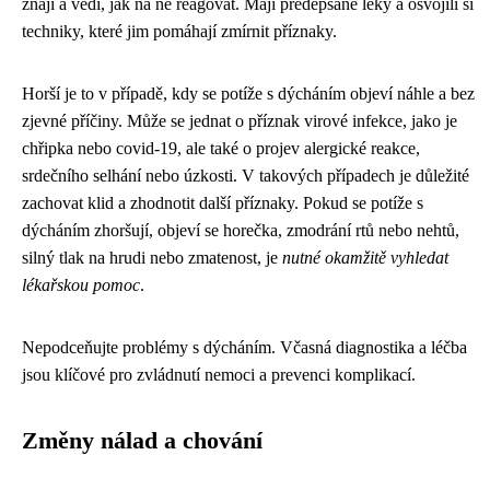
znají a vědí, jak na ně reagovat. Mají předepsané léky a osvojili si
techniky, které jim pomáhají zmírnit příznaky.
Horší je to v případě, kdy se potíže s dýcháním objeví náhle a bez
zjevné příčiny. Může se jednat o příznak virové infekce, jako je
chřipka nebo covid-19, ale také o projev alergické reakce,
srdečního selhání nebo úzkosti. V takových případech je důležité
zachovat klid a zhodnotit další příznaky. Pokud se potíže s
dýcháním zhoršují, objeví se horečka, zmodrání rtů nebo nehtů,
silný tlak na hrudi nebo zmatenost, je
nutné okamžitě vyhledat
lékařskou pomoc
.
Nepodceňujte problémy s dýcháním. Včasná diagnostika a léčba
jsou klíčové pro zvládnutí nemoci a prevenci komplikací.
Změny nálad a chování