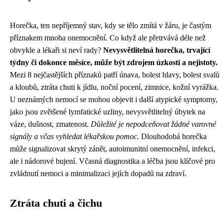
Horečka, ten nepříjemný stav, kdy se tělo zmítá v žáru, je častým
příznakem mnoha onemocnění. Co když ale přetrvává déle než
obvykle a lékaři si neví rady?
Nevysvětlitelná horečka, trvající
týdny či dokonce měsíce, může být zdrojem úzkosti a nejistoty.
Mezi 8 nejčastějších příznaků patří únava, bolest hlavy, bolest svalů
a kloubů, ztráta chuti k jídlu, noční pocení, zimnice, kožní vyrážka.
U neznámých nemocí se mohou objevit i další atypické symptomy,
jako jsou zvětšené lymfatické uzliny, nevysvětlitelný úbytek na
váze, dušnost, zmatenost.
Důležité je nepodceňovat žádné varovné
signály a včas vyhledat lékařskou pomoc.
Dlouhodobá horečka
může signalizovat skrytý zánět, autoimunitní onemocnění, infekci,
ale i nádorové bujení. Včasná diagnostika a léčba jsou klíčové pro
zvládnutí nemoci a minimalizaci jejích dopadů na zdraví.
Ztráta chuti a čichu