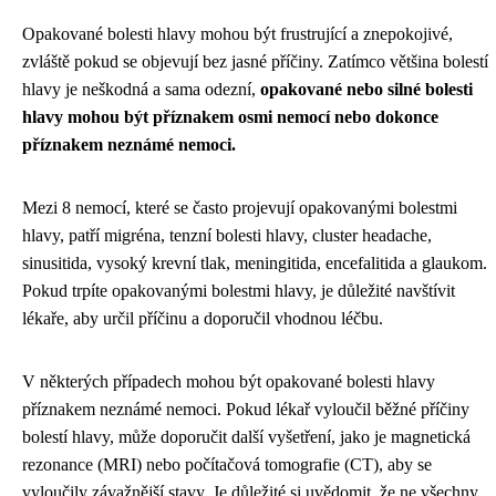
Opakované bolesti hlavy mohou být frustrující a znepokojivé,
zvláště pokud se objevují bez jasné příčiny. Zatímco většina bolestí
hlavy je neškodná a sama odezní,
opakované nebo silné bolesti
hlavy mohou být příznakem osmi nemocí nebo dokonce
příznakem neznámé nemoci.
Mezi 8 nemocí, které se často projevují opakovanými bolestmi
hlavy, patří migréna, tenzní bolesti hlavy, cluster headache,
sinusitida, vysoký krevní tlak, meningitida, encefalitida a glaukom.
Pokud trpíte opakovanými bolestmi hlavy, je důležité navštívit
lékaře, aby určil příčinu a doporučil vhodnou léčbu.
V některých případech mohou být opakované bolesti hlavy
příznakem neznámé nemoci. Pokud lékař vyloučil běžné příčiny
bolestí hlavy, může doporučit další vyšetření, jako je magnetická
rezonance (MRI) nebo počítačová tomografie (CT), aby se
vyloučily závažnější stavy. Je důležité si uvědomit, že ne všechny