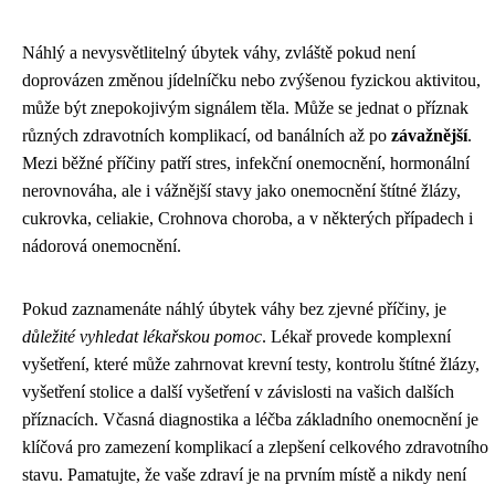
Náhlý a nevysvětlitelný úbytek váhy, zvláště pokud není
doprovázen změnou jídelníčku nebo zvýšenou fyzickou aktivitou,
může být znepokojivým signálem těla. Může se jednat o příznak
různých zdravotních komplikací, od banálních až po
závažnější
.
Mezi běžné příčiny patří stres, infekční onemocnění, hormonální
nerovnováha, ale i vážnější stavy jako onemocnění štítné žlázy,
cukrovka, celiakie, Crohnova choroba, a v některých případech i
nádorová onemocnění.
Pokud zaznamenáte náhlý úbytek váhy bez zjevné příčiny, je
důležité vyhledat lékařskou pomoc
. Lékař provede komplexní
vyšetření, které může zahrnovat krevní testy, kontrolu štítné žlázy,
vyšetření stolice a další vyšetření v závislosti na vašich dalších
příznacích. Včasná diagnostika a léčba základního onemocnění je
klíčová pro zamezení komplikací a zlepšení celkového zdravotního
stavu. Pamatujte, že vaše zdraví je na prvním místě a nikdy není