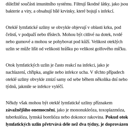
důležité součásti imunitního systému. Filtrují škodné látky, jako jsou
bakterie a viry, a obsahují bílé krvinky, které bojují s infekcí.
Oteklé lymfatické uzliny se obvykle objevují v oblasti krku, pod
čelistí, v podpaží nebo tříslech. Mohou být citlivé na dotek, tvrdé
nebo gumové a mohou se pohybovat pod kůží. Velikost oteklých
uzlin se může lišit od velikosti hrášku po velikost golfového míčku.
Otok lymfatických uzlin je často reakcí na infekci, jako je
nachlazení, chřipka, anglie nebo infekce ucha. V těchto případech
oteklé uzliny obvykle zmizí samy od sebe během několika dní nebo
týdnů, jakmile se infekce vyléčí.
Někdy však mohou být oteklé lymfatické uzliny příznakem
závažnějšího onemocnění
, jako je mononukleóza, toxoplazmóza,
tuberkulóza, lymská borelióza nebo dokonce rakovina.
Pokud otok
lymfatických uzlin přetrvává déle než dva týdny, je doprovázen