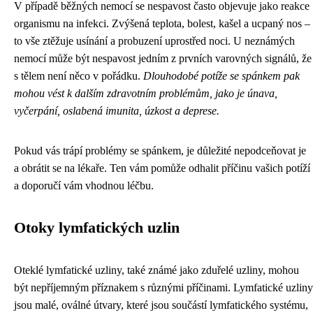
V případě běžných nemocí se nespavost často objevuje jako reakce
organismu na infekci. Zvýšená teplota, bolest, kašel a ucpaný nos –
to vše ztěžuje usínání a probuzení uprostřed noci. U neznámých
nemocí může být nespavost jedním z prvních varovných signálů, že
s tělem není něco v pořádku.
Dlouhodobé potíže se spánkem pak
mohou vést k dalším zdravotním problémům, jako je únava,
vyčerpání, oslabená imunita, úzkost a deprese.
Pokud vás trápí problémy se spánkem, je důležité nepodceňovat je
a obrátit se na lékaře. Ten vám pomůže odhalit příčinu vašich potíží
a doporučí vám vhodnou léčbu.
Otoky lymfatických uzlin
Oteklé lymfatické uzliny, také známé jako zduřelé uzliny, mohou
být nepříjemným příznakem s různými příčinami. Lymfatické uzliny
jsou malé, oválné útvary, které jsou součástí lymfatického systému,