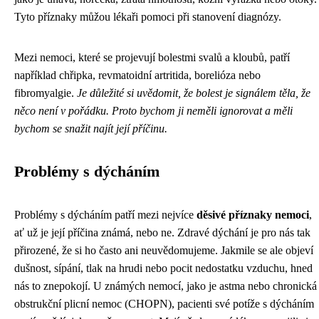
Tyto příznaky můžou lékaři pomoci při stanovení diagnózy.
Mezi nemoci, které se projevují bolestmi svalů a kloubů, patří
například chřipka, revmatoidní artritida, borelióza nebo
fibromyalgie.
Je důležité si uvědomit, že bolest je signálem těla, že
něco není v pořádku. Proto bychom ji neměli ignorovat a měli
bychom se snažit najít její příčinu.
Problémy s dýcháním
Problémy s dýcháním patří mezi nejvíce
děsivé příznaky nemoci
,
ať už je její příčina známá, nebo ne. Zdravé dýchání je pro nás tak
přirozené, že si ho často ani neuvědomujeme. Jakmile se ale objeví
dušnost, sípání, tlak na hrudi nebo pocit nedostatku vzduchu, hned
nás to znepokojí. U známých nemocí, jako je astma nebo chronická
obstrukční plicní nemoc (CHOPN), pacienti své potíže s dýcháním