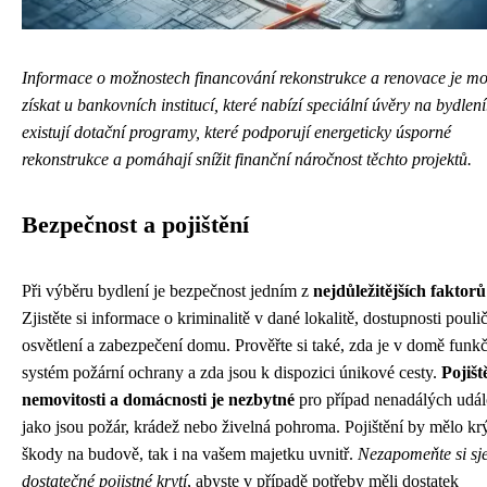
Informace o možnostech financování rekonstrukce a renovace je m
získat u bankovních institucí, které nabízí speciální úvěry na bydlen
existují dotační programy, které podporují energeticky úsporné
rekonstrukce a pomáhají snížit finanční náročnost těchto projektů.
Bezpečnost a pojištění
Při výběru bydlení je bezpečnost jedním z
nejdůležitějších faktorů
Zjistěte si informace o kriminalitě v dané lokalitě, dostupnosti pouli
osvětlení a zabezpečení domu. Prověřte si také, zda je v domě funk
systém požární ochrany a zda jsou k dispozici únikové cesty.
Pojišt
nemovitosti a domácnosti je nezbytné
pro případ nenadálých událo
jako jsou požár, krádež nebo živelná pohroma. Pojištění by mělo krý
škody na budově, tak i na vašem majetku uvnitř.
Nezapomeňte si sj
dostatečné pojistné krytí
, abyste v případě potřeby měli dostatek