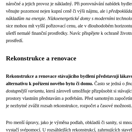
náročné a jejich provoz je nákladný. Při porovnávání nabídek bydle
věnujte pozornost nejen kupní ceně či výši nájmu, ale i
předpoklád
nákladům na energie
.
Nízkoenergetické domy s moderními technol
sice mohou mít vyšší pořizovací cenu, ale v dlouhodobém horizont
ušetří nemalé finanční prostředky. Navíc přispějete k ochraně život
prostředí.
Rekonstrukce a renovace
Rekonstrukce a renovace stávajícího bydlení představují lákav
alternativu k pořízení nového bytu či domu.
Často se jedná o
fin
dostupnější variantu
, která zároveň umožňuje přizpůsobit si stávajíc
prostory vlastním představám a potřebám. Před samotným započetím
je nezbytné zvážit rozsah rekonstrukce, rozpočet a časové možnosti.
Pro menší úpravy, jako je výměna podlah, obkladů či sanity, si mno
vystačí svépomocí. U rozsáhlejších rekonstrukcí, zahrnujících stave