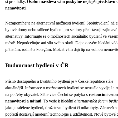
si prohlídky.
Osobní návštěva vám poskytne nejlepší představu 
nemovitosti.
Nezapomínejte na alternativní možnosti bydlení. Spolubydlení, náj
bytové domy nebo sdílené bydlení pro seniory představují zajímavé
alternativy. Informujte se o možnostech sociálního bydlení ve vaše
městě. Nepodceňujte ani sílu svého okolí. Dejte o svém hledání věd
přátelům, rodině a kolegům. Možná vám dají tip na volnou nemovito
Budoucnost bydlení v ČR
Příslib dostupného a kvalitního bydlení je v České republice stále
aktuálnější. Informace o možnostech bydlení se neustále vyvíjejí a r
na potřeby obyvatel. Stále více Čechů se potýká s
rostoucími cena
nemovitostí a nájmů
. To vede k hledání
alternativních forem bydle
jako je sdělené bydlení, družstevní bydlení či mikrobyty. Zároveň s
popředí dostávají moderní technologie a udržitelnost. Nové bytové