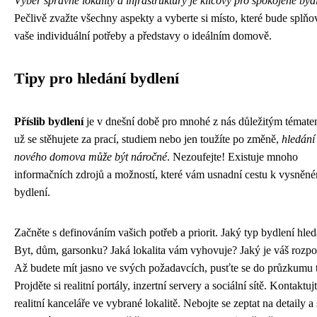
Výběr správné lokality a infrastruktury je klíčový pro spokojené byd
Pečlivě zvažte všechny aspekty a vyberte si místo, které bude splňo
vaše individuální potřeby a představy o ideálním domově.
Tipy pro hledání bydlení
Příslib bydlení
je v dnešní době pro mnohé z nás důležitým témat
už se stěhujete za prací, studiem nebo jen toužíte po změně,
hledání
nového domova může být náročné
. Nezoufejte! Existuje mnoho
informačních zdrojů a možností, které vám usnadní cestu k vysněn
bydlení.
Začněte s definováním vašich potřeb a priorit. Jaký typ bydlení hled
Byt, dům, garsonku? Jaká lokalita vám vyhovuje? Jaký je váš rozpo
Až budete mít jasno ve svých požadavcích, pusťte se do průzkumu 
Projděte si realitní portály, inzertní servery a sociální sítě. Kontaktuj
realitní kanceláře ve vybrané lokalitě. Nebojte se zeptat na detaily a