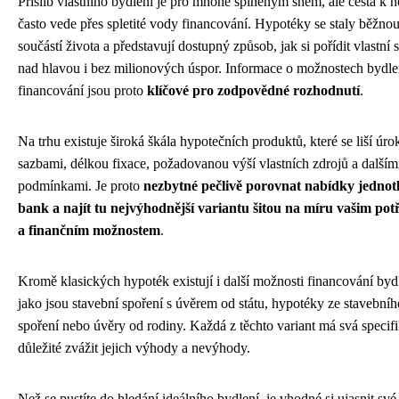
Příslib vlastního bydlení je pro mnohé splněným snem, ale cesta k 
často vede přes spletité vody financování. Hypotéky se staly běžno
součástí života a představují dostupný způsob, jak si pořídit vlastní 
nad hlavou i bez milionových úspor. Informace o možnostech bydle
financování jsou proto
klíčové pro zodpovědné rozhodnutí
.
Na trhu existuje široká škála hypotečních produktů, které se liší úr
sazbami, délkou fixace, požadovanou výší vlastních zdrojů a dalším
podmínkami. Je proto
nezbytné pečlivě porovnat nabídky jednot
bank a najít tu nejvýhodnější variantu šitou na míru vašim po
a finančním možnostem
.
Kromě klasických hypoték existují i další možnosti financování byd
jako jsou stavební spoření s úvěrem od státu, hypotéky ze stavebníh
spoření nebo úvěry od rodiny. Každá z těchto variant má svá specifi
důležité zvážit jejich výhody a nevýhody.
Než se pustíte do hledání ideálního bydlení, je vhodné si ujasnit své