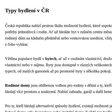
Typy bydlení v ČR
Česká republika nabízí pestrou škálu možností bydlení, které uspoko
potřeby jednotlivců i rodin. Ať už hledáte byt v rušném centru města
rodinný dům na klidném předměstí nebo venkovskou usedlost, vžd
z čeho vybírat.
Většina populace bydlí v
bytech
, ať už v osobním vlastnictví, druž
vlastnictví nebo v
nájmu
. Byty jsou dostupné v různých velikostech
typech, od malých garsonek až po prostorné byty s několika pokoji.
Rodinné domy
jsou oblíbenou volbou pro rodiny s dětmi a ty, kteří
hledají více prostoru a soukromí. Nabízí zahradu, garáž a další benef
Pro ty, kteří hledají
alternativní způsoby bydlení
, existují možnosti j