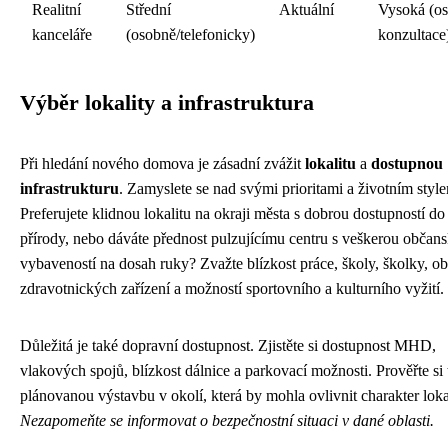
Realitní
Střední
Aktuální
Vysoká (os
kanceláře
(osobně/telefonicky)
konzultace
Výběr lokality a infrastruktura
Při hledání nového domova je zásadní zvážit
lokalitu
a
dostupnou
infrastrukturu
. Zamyslete se nad svými prioritami a životním styl
Preferujete klidnou lokalitu na okraji města s dobrou dostupností do
přírody, nebo dáváte přednost pulzujícímu centru s veškerou občan
vybaveností na dosah ruky? Zvažte blízkost práce, školy, školky, o
zdravotnických zařízení a možností sportovního a kulturního vyžití.
Důležitá je také dopravní dostupnost. Zjistěte si dostupnost MHD,
vlakových spojů, blízkost dálnice a parkovací možnosti. Prověřte si 
plánovanou výstavbu v okolí, která by mohla ovlivnit charakter lokal
Nezapomeňte se informovat o bezpečnostní situaci v dané oblasti.