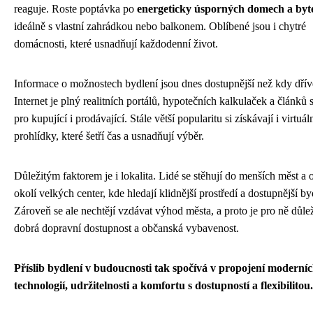
reaguje. Roste poptávka po
energeticky úsporných domech a byt
ideálně s vlastní zahrádkou nebo balkonem. Oblíbené jsou i chytré
domácnosti, které usnadňují každodenní život.
Informace o možnostech bydlení jsou dnes dostupnější než kdy dřív
Internet je plný realitních portálů, hypotečních kalkulaček a článků s
pro kupující i prodávající. Stále větší popularitu si získávají i virtuál
prohlídky, které šetří čas a usnadňují výběr.
Důležitým faktorem je i lokalita. Lidé se stěhují do menších měst a 
okolí velkých center, kde hledají klidnější prostředí a dostupnější by
Zároveň se ale nechtějí vzdávat výhod města, a proto je pro ně důlež
dobrá dopravní dostupnost a občanská vybavenost.
Příslib bydlení v budoucnosti tak spočívá v propojení moderní
technologií, udržitelnosti a komfortu s dostupností a flexibilitou.