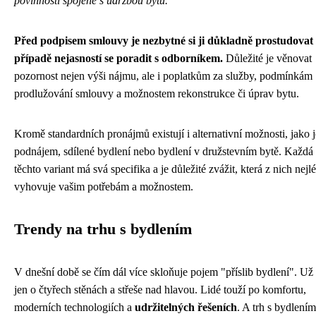
povinnosti spojené s údržbou bytu.
Před podpisem smlouvy je nezbytné si ji důkladně prostudovat 
případě nejasností se poradit s odborníkem.
Důležité je věnovat
pozornost nejen výši nájmu, ale i poplatkům za služby, podmínkám
prodlužování smlouvy a možnostem rekonstrukce či úprav bytu.
Kromě standardních pronájmů existují i alternativní možnosti, jako j
podnájem, sdílené bydlení nebo bydlení v družstevním bytě. Každá
těchto variant má svá specifika a je důležité zvážit, která z nich nejl
vyhovuje vašim potřebám a možnostem.
Trendy na trhu s bydlením
V dnešní době se čím dál více skloňuje pojem "příslib bydlení". Už 
jen o čtyřech stěnách a střeše nad hlavou. Lidé touží po komfortu,
moderních technologiích a
udržitelných řešeních
. A trh s bydlením