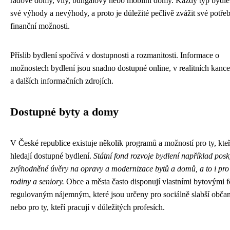
řadové domy, vily, bungalovy nebo mobilní domy. Každý typ bydl
své výhody a nevýhody, a proto je důležité pečlivě zvážit své potře
finanční možnosti.
Příslib bydlení spočívá v dostupnosti a rozmanitosti. Informace o
možnostech bydlení jsou snadno dostupné online, v realitních kance
a dalších informačních zdrojích.
Dostupné byty a domy
V České republice existuje několik programů a možností pro ty, kteř
hledají dostupné bydlení.
Státní fond rozvoje bydlení například posk
zvýhodněné úvěry na opravy a modernizace bytů a domů, a to i pr
rodiny a seniory.
Obce a města často disponují vlastními bytovými 
regulovaným nájemným, které jsou určeny pro sociálně slabší obča
nebo pro ty, kteří pracují v důležitých profesích.