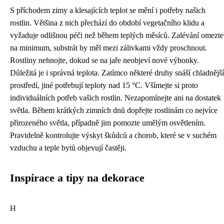
S příchodem zimy a klesajících teplot se mění i potřeby našich
rostlin. Většina z nich přechází do období vegetačního klidu a
vyžaduje odlišnou péči než během teplých měsíců. Zalévání omezte
na minimum, substrát by měl mezi zálivkami vždy proschnout.
Rostliny nehnojte, dokud se na jaře neobjeví nové výhonky.
Důležitá je i správná teplota. Zatímco některé druhy snáší chladnější
prostředí, jiné potřebují teploty nad 15 °C. Všímejte si proto
individuálních potřeb vašich rostlin. Nezapomínejte ani na dostatek
světla. Během krátkých zimních dnů dopřejte rostlinám co nejvíce
přirozeného světla, případně jim pomozte umělým osvětlením.
Pravidelně kontrolujte výskyt škůdců a chorob, které se v suchém
vzduchu a teple bytů objevují častěji.
Inspirace a tipy na dekorace
H