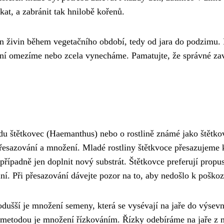
kat, a zabránit tak hnilobě kořenů.
un živin během vegetačního období, tedy od jara do podzimu. 
ení omezíme nebo zcela vynecháme. Pamatujte, že správné zav
du štětkovec (Haemanthus) nebo o rostlině známé jako štětko
řesazování a množení. Mladé rostliny štětkvoce přesazujeme ka
y, případně jen doplnit nový substrát. Štětkovce preferují prop
ní. Při přesazování dávejte pozor na to, aby nedošlo k poško
dušší je množení semeny, která se vysévají na jaře do výsevn
í metodou je množení řízkováním. Řízky odebíráme na jaře z 