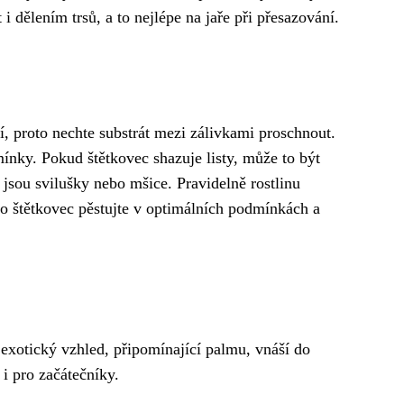
i dělením trsů, a to nejlépe na jaře při přesazování.
ití, proto nechte substrát mezi zálivkami proschnout.
mínky. Pokud štětkovec shazuje listy, může to být
 jsou svilušky nebo mšice. Pravidelně rostlinu
oto štětkovec pěstujte v optimálních podmínkách a
 exotický vzhled, připomínající palmu, vnáší do
 i pro začátečníky.