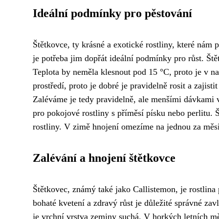
Ideální podmínky pro pěstování
Štětkovce, ty krásné a exotické rostliny, které nám př
je potřeba jim dopřát ideální podmínky pro růst. Ště
Teplota by neměla klesnout pod 15 °C, proto je v na
prostředí, proto je dobré je pravidelně rosit a zajis
Zaléváme je tedy pravidelně, ale menšími dávkami v
pro pokojové rostliny s příměsí písku nebo perlitu
rostliny. V zimě hnojení omezíme na jednou za měs
Zalévání a hnojení štětkovce
Štětkovec, známý také jako Callistemon, je rostlina p
bohaté kvetení a zdravý růst je důležité správné za
je vrchní vrstva zeminy suchá. V horkých letních mě