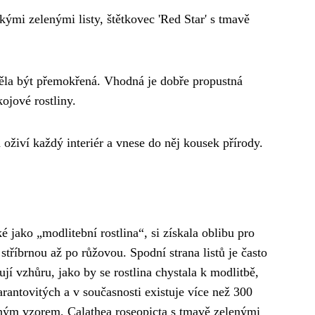
kými zelenými listy, štětkovec 'Red Star' s tmavě
eměla být přemokřená. Vhodná je dobře propustná
ojové rostliny.
 oživí každý interiér a vnese do něj kousek přírody.
é jako „modlitební rostlina“, si získala oblibu pro
stříbrnou až po růžovou. Spodní strana listů je často
ují vzhůru, jako by se rostlina chystala k modlitbě,
arantovitých a v současnosti existuje více než 300
brným vzorem, Calathea roseopicta s tmavě zelenými