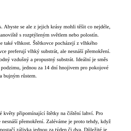
s. Abyste se ale z jejich krásy mohli těšit co nejdéle,
stanoviště s rozptýleným světlem nebo polostín.
e také vlhkost. Štětkovce pocházejí z vlhkého
ovce preferují vlhký substrát, ale nesnáší přemokření.
dný vzdušný a propustný substrát. Ideální je směs
do podzimu, jednou za 14 dní hnojivem pro pokojové
 a bujným růstem.
é květy připomínající štětky na čištění lahví. Pro
le nesnáší přemokření. Zaléváme je proto tehdy, když
ostačí zálivka jednou za týden či dva. Důležité je