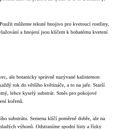
Použít můžeme tekuté hnojivo pro kvetoucí rostliny,
lažování a hnojení jsou klíčem k bohatému kvetení
vec, ale botanicky správně nazývané kalistemon
ždý rok do většího květináče, a to na jaře. Starší
ustný, lehce kyselý substrát. Směs pro pokojové
zení kořenů.
ího substrátu. Semena klíčí poměrně dobře, ale na
mladých výhonů. Odstraníme spodní listy a řízky