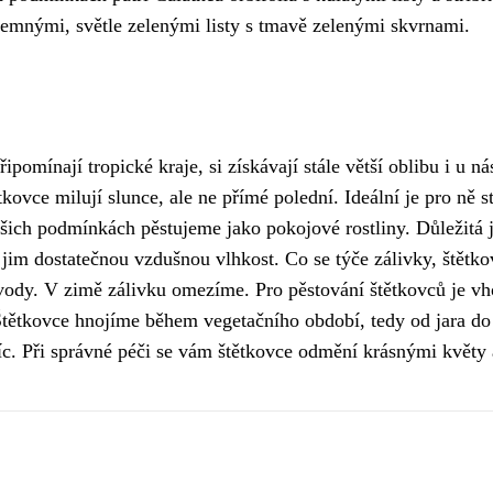
jemnými, světle zelenými listy s tmavě zelenými skvrnami.
ipomínají tropické kraje, si získávají stále větší oblibu i u ná
tkovce milují slunce, ale ne přímé polední. Ideální je pro ně 
šich podmínkách pěstujeme jako pokojové rostliny. Důležitá j
tit jim dostatečnou vzdušnou vlhkost. Co se týče zálivky, štětk
ody. V zimě zálivku omezíme. Pro pěstování štětkovců je vho
. Štětkovce hnojíme během vegetačního období, tedy od jara 
íc. Při správné péči se vám štětkovce odmění krásnými květy