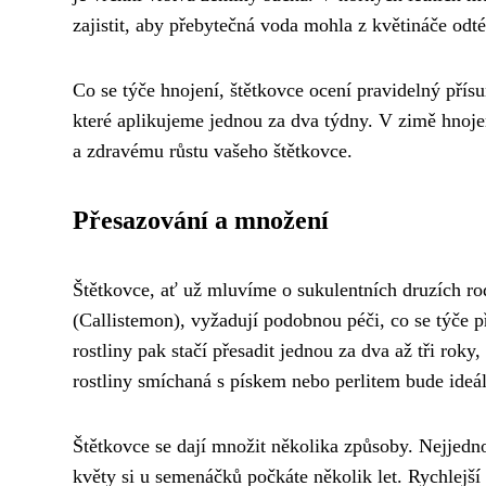
zajistit, aby přebytečná voda mohla z květináče odté
Co se týče hnojení, štětkovce ocení pravidelný přís
které aplikujeme jednou za dva týdny. V zimě hnoj
a zdravému růstu vašeho štětkovce.
Přesazování a množení
Štětkovce, ať už mluvíme o sukulentních druzích ro
(Callistemon), vyžadují podobnou péči, co se týče p
rostliny pak stačí přesadit jednou za dva až tři rok
rostliny smíchaná s pískem nebo perlitem bude ideál
Štětkovce se dají množit několika způsoby. Nejjedno
květy si u semenáčků počkáte několik let. Rychlejš