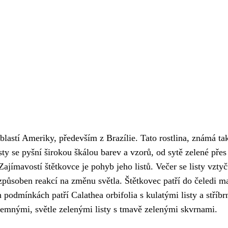
blastí Ameriky, především z Brazílie. Tato rostlina, známá tak
sty se pyšní širokou škálou barev a vzorů, od sytě zelené přes 
ajímavostí štětkovce je pohyb jeho listů. Večer se listy vztyč
e způsoben reakcí na změnu světla. Štětkovec patří do čeledi m
 podmínkách patří Calathea orbifolia s kulatými listy a stří
jemnými, světle zelenými listy s tmavě zelenými skvrnami.