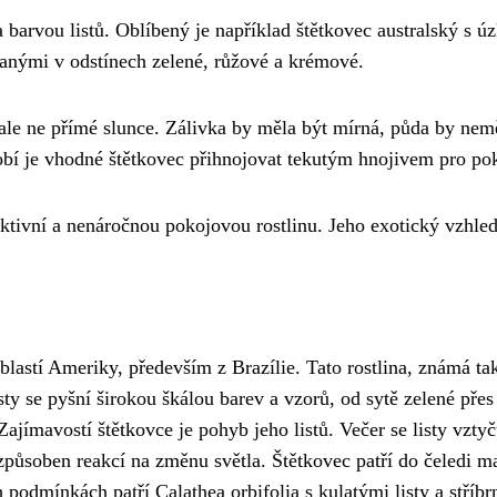
 barvou listů. Oblíbený je například štětkovec australský s úz
ovanými v odstínech zelené, růžové a krémové.
a, ale ne přímé slunce. Zálivka by měla být mírná, půda by n
í je vhodné štětkovec přihnojovat tekutým hnojivem pro pok
raktivní a nenáročnou pokojovou rostlinu. Jeho exotický vzhled
blastí Ameriky, především z Brazílie. Tato rostlina, známá tak
sty se pyšní širokou škálou barev a vzorů, od sytě zelené přes 
ajímavostí štětkovce je pohyb jeho listů. Večer se listy vztyč
e způsoben reakcí na změnu světla. Štětkovec patří do čeledi m
 podmínkách patří Calathea orbifolia s kulatými listy a stří