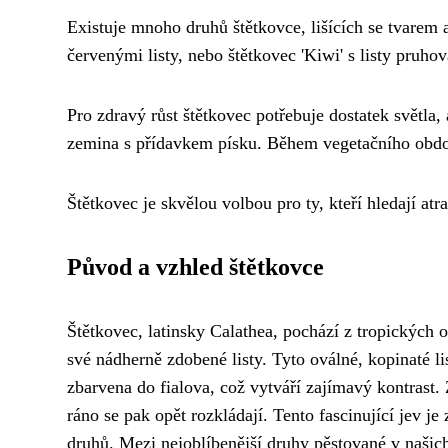
Existuje mnoho druhů štětkovce, lišících se tvarem a
červenými listy, nebo štětkovec 'Kiwi' s listy pruh
Pro zdravý růst štětkovec potřebuje dostatek světl
zemina s přídavkem písku. Během vegetačního obdob
Štětkovec je skvělou volbou pro ty, kteří hledají at
Původ a vzhled štětkovce
Štětkovec, latinsky Calathea, pochází z tropických o
své nádherně zdobené listy. Tyto oválné, kopinaté li
zbarvena do fialova, což vytváří zajímavý kontrast. Z
ráno se pak opět rozkládají. Tento fascinující jev j
druhů. Mezi nejoblíbenější druhy pěstované v našich