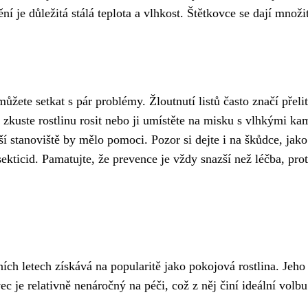
 je důležitá stálá teplota a vlhkost. Štětkovce se dají množit 
můžete setkat s pár problémy. Žloutnutí listů často značí přel
 zkuste rostlinu rosit nebo ji umístěte na misku s vlhkými ka
í stanoviště by mělo pomoci. Pozor si dejte i na škůdce, jako
sekticid. Pamatujte, že prevence je vždy snazší než léčba, pr
ních letech získává na popularitě jako pokojová rostlina. Jeho
c je relativně nenáročný na péči, což z něj činí ideální volbu