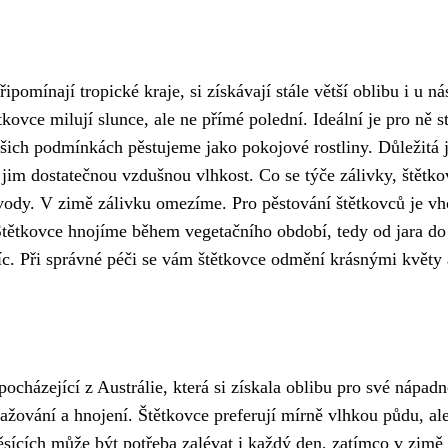
ipomínají tropické kraje, si získávají stále větší oblibu i u ná
tkovce milují slunce, ale ne přímé polední. Ideální je pro ně 
šich podmínkách pěstujeme jako pokojové rostliny. Důležitá j
tit jim dostatečnou vzdušnou vlhkost. Co se týče zálivky, štětk
ody. V zimě zálivku omezíme. Pro pěstování štětkovců je vho
. Štětkovce hnojíme během vegetačního období, tedy od jara 
íc. Při správné péči se vám štětkovce odmění krásnými květy
ocházející z Austrálie, která si získala oblibu pro své nápadn
vlažování a hnojení. Štětkovce preferují mírně vlhkou půdu, a
sících může být potřeba zalévat i každý den, zatímco v zimě p