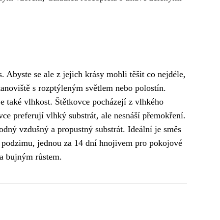
s. Abyste se ale z jejich krásy mohli těšit co nejdéle,
stanoviště s rozptýleným světlem nebo polostín.
e také vlhkost. Štětkovce pocházejí z vlhkého
ovce preferují vlhký substrát, ale nesnáší přemokření.
dný vzdušný a propustný substrát. Ideální je směs
do podzimu, jednou za 14 dní hnojivem pro pokojové
 a bujným růstem.