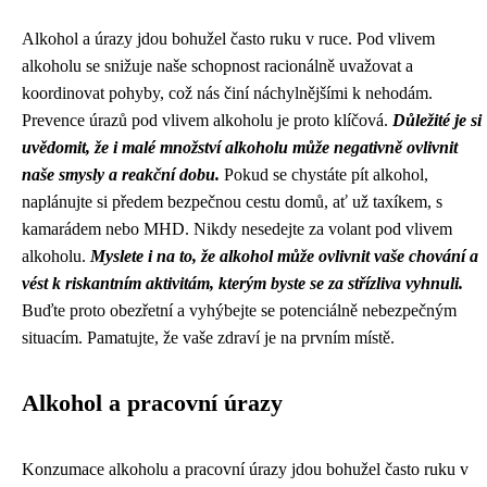
Alkohol a úrazy jdou bohužel často ruku v ruce. Pod vlivem
alkoholu se snižuje naše schopnost racionálně uvažovat a
koordinovat pohyby, což nás činí náchylnějšími k nehodám.
Prevence úrazů pod vlivem alkoholu je proto klíčová.
Důležité je si
uvědomit, že i malé množství alkoholu může negativně ovlivnit
naše smysly a reakční dobu.
Pokud se chystáte pít alkohol,
naplánujte si předem bezpečnou cestu domů, ať už taxíkem, s
kamarádem nebo MHD. Nikdy nesedejte za volant pod vlivem
alkoholu.
Myslete i na to, že alkohol může ovlivnit vaše chování a
vést k riskantním aktivitám, kterým byste se za střízliva vyhnuli.
Buďte proto obezřetní a vyhýbejte se potenciálně nebezpečným
situacím. Pamatujte, že vaše zdraví je na prvním místě.
Alkohol a pracovní úrazy
Konzumace alkoholu a pracovní úrazy jdou bohužel často ruku v