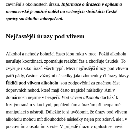
zavinění a okolnostech úrazu.
Informace o úrazech v opilosti a
nemocenské je možné nalézt na webových stránkách České
správy sociálního zabezpečení.
Nejčastější úrazy pod vlivem
Alkohol a nehody bohužel často jdou ruku v ruce. Požití alkoholu
narušuje koordinaci, zpomaluje reakční čas a zhoršuje úsudek. To
zvyšuje riziko úrazů všech typů. Mezi nejčastější úrazy pod vlivem
patří pády, často s vážnými následky jako zlomeniny či úrazy hlavy.
Řidiči pod vlivem alkoholu
jsou zodpovědní za značnou část
dopravních nehod, které mají často tragické následky. Ani v
domácnosti nejsme v bezpečí.
Pod vlivem alkoholu
dochází k
řezným ranám v kuchyni, popáleninám a úrazům při neopatrné
manipulaci s nástroji. Důležité je si uvědomit, že úrazy pod vlivem
alkoholu mohou mít dlouhodobé následky nejen pro zdraví, ale i v
pracovním a osobním životě. V případě úrazu v opilosti se navíc