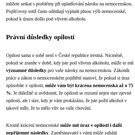
můžete setkat s problémy při uplatňování nároku na nemocenskou.
Pojišťovny totiž často odmítají vyplatit plnou výši nemocenské,
pokud k úrazu došlo pod vlivem alkoholu.
Právní důsledky opilosti
Opilost sama o sobě není v České republice trestná. Nicméně,
pokud se zraníte v době, kdy jste pod vlivem alkoholu, může to mít
významné důsledky
pro vaše nároky na nemocenskou. Zákoník
práce a zákon o nemocenském pojištění stanoví, že pokud si úraz
způsobíte v opilosti,
může vám být krácena nemocenská až o 75
%
. Je důležité si uvědomit, že opilostí se rozumí nejen stav zjevné
opilosti, ale i stav, kdy je vám prokázáno, že jste požil alkohol v
takové míře, že to mělo vliv na vaše chování.
Kromě krácení nemocenské
může mít úraz v opilosti i další
nepříjemné následky
. Zaměstnavatel s vámi může zahájit