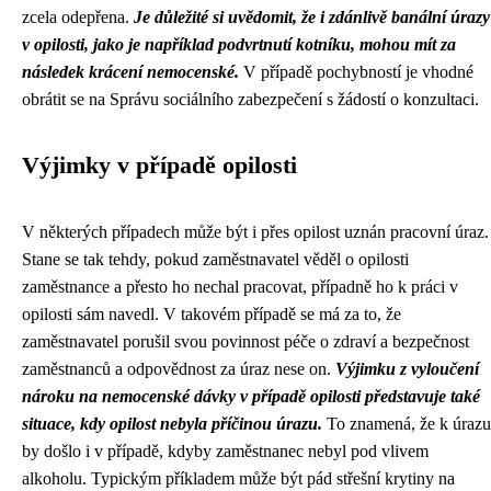
zcela odepřena.
Je důležité si uvědomit, že i zdánlivě banální úrazy
v opilosti, jako je například podvrtnutí kotníku, mohou mít za
následek krácení nemocenské.
V případě pochybností je vhodné
obrátit se na Správu sociálního zabezpečení s žádostí o konzultaci.
Výjimky v případě opilosti
V některých případech může být i přes opilost uznán pracovní úraz.
Stane se tak tehdy, pokud zaměstnavatel věděl o opilosti
zaměstnance a přesto ho nechal pracovat, případně ho k práci v
opilosti sám navedl. V takovém případě se má za to, že
zaměstnavatel porušil svou povinnost péče o zdraví a bezpečnost
zaměstnanců a odpovědnost za úraz nese on.
Výjimku z vyloučení
nároku na nemocenské dávky v případě opilosti představuje také
situace, kdy opilost nebyla příčinou úrazu.
To znamená, že k úrazu
by došlo i v případě, kdyby zaměstnanec nebyl pod vlivem
alkoholu. Typickým příkladem může být pád střešní krytiny na