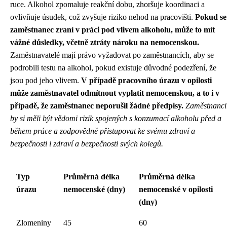
ruce. Alkohol zpomaluje reakční dobu, zhoršuje koordinaci a
ovlivňuje úsudek, což zvyšuje riziko nehod na pracovišti.
Pokud se
zaměstnanec zraní v práci pod vlivem alkoholu, může to mít
vážné důsledky, včetně ztráty nároku na nemocenskou.
Zaměstnavatelé mají právo vyžadovat po zaměstnancích, aby se
podrobili testu na alkohol, pokud existuje důvodné podezření, že
jsou pod jeho vlivem.
V případě pracovního úrazu v opilosti
může zaměstnavatel odmítnout vyplatit nemocenskou, a to i v
případě, že zaměstnanec neporušil žádné předpisy.
Zaměstnanci
by si měli být vědomi rizik spojených s konzumací alkoholu před a
během práce a zodpovědně přistupovat ke svému zdraví a
bezpečnosti i zdraví a bezpečnosti svých kolegů.
Typ
Průměrná délka
Průměrná délka
úrazu
nemocenské (dny)
nemocenské v opilosti
(dny)
Zlomeniny
45
60