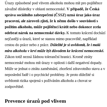
Úrazy způsobené pod vlivem alkoholu mohou mít pro pojištěnce
závažné důsledky v oblasti nemocenské.
V případě, že Česká
správa sociálního zabezpečení (ČSSZ) uzná úraz jako úraz
pracovní, ale zároveň zjistí, že k němu došlo v souvislosti s
požitím alkoholu, může pojištěnci krátit nebo dokonce zcela
odebrat nárok na nemocenské dávky.
K tomuto krácení dochází
nejčastěji u úrazů, které se stanou mimo pracoviště, například
cestou do práce nebo z práce.
Důležité je si uvědomit, že i malá
míra alkoholu v krvi může být důvodem ke krácení nemocenské.
Zákon totiž nezná žádnou toleranční hranici. Kromě ztráty
nemocenské mohou mít úrazy v opilosti i další negativní dopady.
Může se jednat o ztrátu zaměstnání, zhoršení zdravotního stavu a v
neposlední řadě i o psychické problémy. Je proto důležité si
uvědomit rizika spojená s požíváním alkoholu a chovat se
zodpovědně.
Prevence úrazů pod vlivem