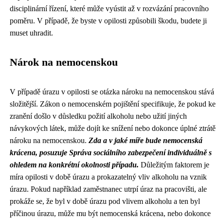
disciplinární řízení, které může vyústit až v rozvázání pracovního
poměru. V případě, že byste v opilosti způsobili škodu, budete ji
muset uhradit.
Nárok na nemocenskou
V případě úrazu v opilosti se otázka nároku na nemocenskou stává
složitější. Zákon o nemocenském pojištění specifikuje, že pokud ke
zranění došlo v důsledku požití alkoholu nebo užití jiných
návykových látek, může dojít ke snížení nebo dokonce úplné ztrátě
nároku na nemocenskou.
Zda a v jaké míře bude nemocenská
krácena, posuzuje Správa sociálního zabezpečení individuálně s
ohledem na konkrétní okolnosti případu.
Důležitým faktorem je
míra opilosti v době úrazu a prokazatelný vliv alkoholu na vznik
úrazu. Pokud například zaměstnanec utrpí úraz na pracovišti, ale
prokáže se, že byl v době úrazu pod vlivem alkoholu a ten byl
příčinou úrazu, může mu být nemocenská krácena, nebo dokonce