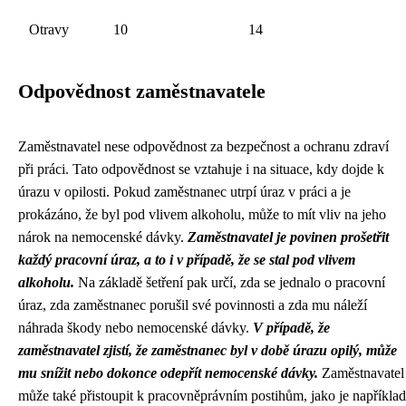
Otravy
10
14
Odpovědnost zaměstnavatele
Zaměstnavatel nese odpovědnost za bezpečnost a ochranu zdraví
při práci. Tato odpovědnost se vztahuje i na situace, kdy dojde k
úrazu v opilosti. Pokud zaměstnanec utrpí úraz v práci a je
prokázáno, že byl pod vlivem alkoholu, může to mít vliv na jeho
nárok na nemocenské dávky.
Zaměstnavatel je povinen prošetřit
každý pracovní úraz, a to i v případě, že se stal pod vlivem
alkoholu.
Na základě šetření pak určí, zda se jednalo o pracovní
úraz, zda zaměstnanec porušil své povinnosti a zda mu náleží
náhrada škody nebo nemocenské dávky.
V případě, že
zaměstnavatel zjistí, že zaměstnanec byl v době úrazu opilý, může
mu snížit nebo dokonce odepřít nemocenské dávky.
Zaměstnavatel
může také přistoupit k pracovněprávním postihům, jako je například