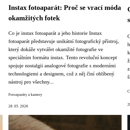
Instax fotoaparát: Proč se vrací móda
okamžitých fotek
Co je instax fotoaparát a jeho historie Instax
C
fotoaparát představuje unikátní fotografický přístroj,
h
který dokáže vytvářet okamžité fotografie ve
k
speciálním formátu instax. Tento revoluční koncept
ž
spojuje nostalgii analogové fotografie s moderními
z
technologiemi a designem, což z něj činí oblíbený
š
nástroj pro všechny...
C
Fotoaparáty a kamery
2
28. 05. 2026