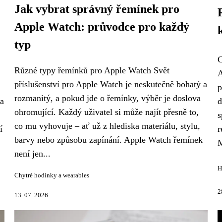
Jak vybrat správný řemínek pro
Apple Watch: průvodce pro každý
typ
C
Různé typy řemínků pro Apple Watch Svět
A
příslušenství pro Apple Watch je neskutečně bohatý a
p
rozmanitý, a pokud jde o řemínky, výběr je doslova
 a
d
ohromující. Každý uživatel si může najít přesně to,
s
co mu vyhovuje – ať už z hlediska materiálu, stylu,
í
r
barvy nebo způsobu zapínání. Apple Watch řemínek
M
není jen...
H
Chytré hodinky a wearables
2
13. 07. 2026