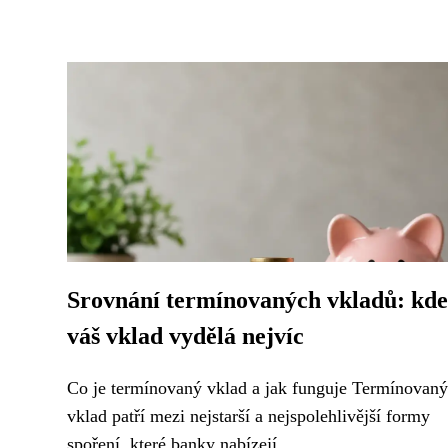
Srovnání termínovaných vkladů: kde
váš vklad vydělá nejvíc
Co je termínovaný vklad a jak funguje Termínovaný
vklad patří mezi nejstarší a nejspolehlivější formy
spoření, které banky nabízejí...