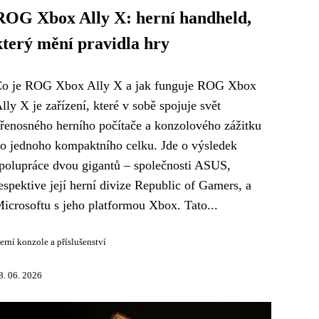
ROG Xbox Ally X: herní handheld,
který mění pravidla hry
o je ROG Xbox Ally X a jak funguje ROG Xbox
lly X je zařízení, které v sobě spojuje svět
řenosného herního počítače a konzolového zážitku
o jednoho kompaktního celku. Jde o výsledek
polupráce dvou gigantů – společnosti ASUS,
espektive její herní divize Republic of Gamers, a
icrosoftu s jeho platformou Xbox. Tato...
erní konzole a příslušenství
8. 06. 2026