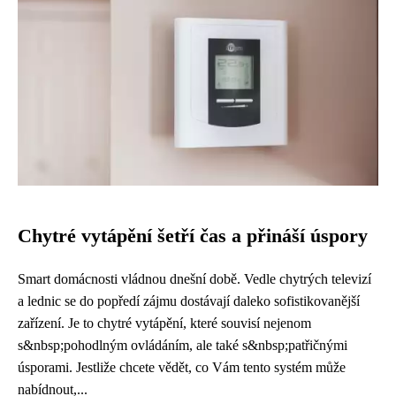
Chytré vytápění šetří čas a přináší úspory
Smart domácnosti vládnou dnešní době. Vedle chytrých televizí
a lednic se do popředí zájmu dostávají daleko sofistikovanější
zařízení. Je to chytré vytápění, které souvisí nejenom
s&nbsp;pohodlným ovládáním, ale také s&nbsp;patřičnými
úsporami. Jestliže chcete vědět, co Vám tento systém může
nabídnout,...