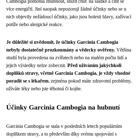
Cambogia pomohla zhubnout, snížit chuť na sladké a cítit se
více energičtí. Jiní naopak nepozorují žádné účinky nebo se u
nich objevily nežádoucí účinky, jako jsou bolesti hlavy, zažívací
potíže nebo alergické reakce.
Je důležité si uvědomit, že účinky Garcinia Cambogia
nebyly dostatečně prozkoumány a vědecky ověřeny.
Většina
studií byla provedena na zvířatech nebo na malém počtu lidí a
jejich výsledky nelze zobecnit.
Před užíváním jakýchkoli
doplňků stravy, včetně Garcinia Cambogia, je vždy vhodné
poradit se s lékařem
, zejména pokud máte zdravotní problémy,
užíváte léky nebo jste těhotná či kojíte.
Účinky Garcinia Cambogia na hubnutí
Garcinia Cambogia se stala v posledních letech populárním
doplňkem stravy, a to především díky svému spojování s