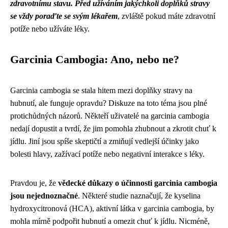
zdravotnímu stavu. Před užíváním jakýchkoli doplňků stravy
se vždy poraďte se svým lékařem
, zvláště pokud máte zdravotní
potíže nebo užíváte léky.
Garcinia Cambogia: Ano, nebo ne?
Garcinia cambogia se stala hitem mezi doplňky stravy na
hubnutí, ale funguje opravdu? Diskuze na toto téma jsou plné
protichůdných názorů. Někteří uživatelé na garcinia cambogia
nedají dopustit a tvrdí, že jim pomohla zhubnout a zkrotit chuť k
jídlu. Jiní jsou spíše skeptičtí a zmiňují vedlejší účinky jako
bolesti hlavy, zažívací potíže nebo negativní interakce s léky.
Pravdou je, že
vědecké důkazy o účinnosti garcinia cambogia
jsou nejednoznačné
. Některé studie naznačují, že kyselina
hydroxycitronová (HCA), aktivní látka v garcinia cambogia, by
mohla mírně podpořit hubnutí a omezit chuť k jídlu. Nicméně,