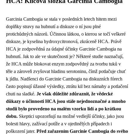
HCA: Klíčová složka Garcinia Cambogia
Garcinia Cambogia se stala v posledních letech hitem mezi
doplňky stravy na hubnutí a diskuze o ní jsou plné
protichůdných názorů. Účinnou látkou, o kterou se točí veškeré
diskuze, je kyselina hydroxycitronová, zkráceně HCA. Právě
HCA je zodpovědná za údajné účinky Garcinie Cambogia na
hubnutí. Jak to ale ve skutečnosti je? Některé studie naznačují,
že HCA může blokovat enzym zodpovědný za tvorbu tuků v
těle a zároveň zvyšovat hladinu serotoninu, čímž potlačuje chuť
k jídlu. Nadšenci do Garcinie Cambogia na diskuzních fórech
často popisují úžasné výsledky, ztrátu kil bez námahy a potlačení
chuti na sladké.
Je však důležité zdůraznit, že vědecké
důkazy o účinnosti HCA jsou stále nejednoznačné a mnoho
studií bylo provedeno na malém vzorku lidí a po krátkou
dobu.
Skeptici upozorňují na možné vedlejší účinky, jako jsou
bolesti hlavy, zažívací potíže a v ojedinělých případech i
poškození jater.
Před zařazením Garcinie Cambogia do svého