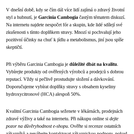
V dnešní době, kdy se čím dál více lidí zajímá o zdravý životní
styl a hubnutí, je
Garcinia Cambogia
častým tématem diskuzí.
Na internetu najdete nespočet fór a skupin, kde lidé sdílejí své
zkušenosti s tímto doplňkem stravy. Mnozí si pochvalují jeho
pozitivní účinky na chuť k jídlu a metabolismus, jiní jsou spíše
skeptičtí.
Při výběru Garcinia Cambogia je
důležité dbát na kvalitu
.
Vybírejte produkty od ověřených výrobců a prodejců s dobrou
reputací. Vždy si pečlivě prostudujte složení a dávkování.
Doporučujeme vybírat doplňky stravy s obsahem kyseliny
hydroxycitronové (HCA) alespoň 50%.
Kvalitní Garcinia Cambogia seženete v lékárnách, prodejnách
zdravé výživy a také na internetu. Při nákupu online si
dejte
pozor na důvěryhodnost e-shopu
. Ověřte si recenze ostatních
zákazníků a neváhejte kontaktovat zákaznickou podporu, pokud