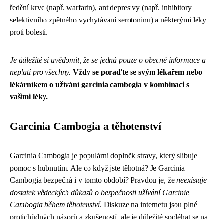
ředění krve (např. warfarin), antidepresivy (např. inhibitory
selektivního zpětného vychytávání serotoninu) a některými léky
proti bolesti.
Je důležité si uvědomit, že se jedná pouze o obecné informace a
neplatí pro všechny.
Vždy se poraďte se svým lékařem nebo
lékárníkem o užívání garcinia cambogia v kombinaci s
vašimi léky.
Garcinia Cambogia a těhotenství
Garcinia Cambogia je populární doplněk stravy, který slibuje
pomoc s hubnutím. Ale co když jste těhotná? Je Garcinia
Cambogia bezpečná i v tomto období? Pravdou je, že
neexistuje
dostatek vědeckých důkazů o bezpečnosti užívání Garcinie
Cambogia během těhotenství
. Diskuze na internetu jsou plné
protichůdných názorů a zkušeností, ale je důležité spoléhat se na