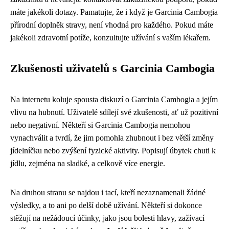
máte jakékoli dotazy. Pamatujte, že i když je Garcinia Cambogia
přírodní doplněk stravy, není vhodná pro každého. Pokud máte
jakékoli zdravotní potíže, konzultujte užívání s vaším lékařem.
Zkušenosti uživatelů s Garcinia Cambogia
Na internetu koluje spousta diskuzí o Garcinia Cambogia a jejím
vlivu na hubnutí. Uživatelé sdílejí své zkušenosti, ať už pozitivní
nebo negativní. Někteří si Garcinia Cambogia nemohou
vynachválit a tvrdí, že jim pomohla zhubnout i bez větší změny
jídelníčku nebo zvýšení fyzické aktivity. Popisují úbytek chuti k
jídlu, zejména na sladké, a celkově více energie.
Na druhou stranu se najdou i tací, kteří nezaznamenali žádné
výsledky, a to ani po delší době užívání. Někteří si dokonce
stěžují na nežádoucí účinky, jako jsou bolesti hlavy, zažívací