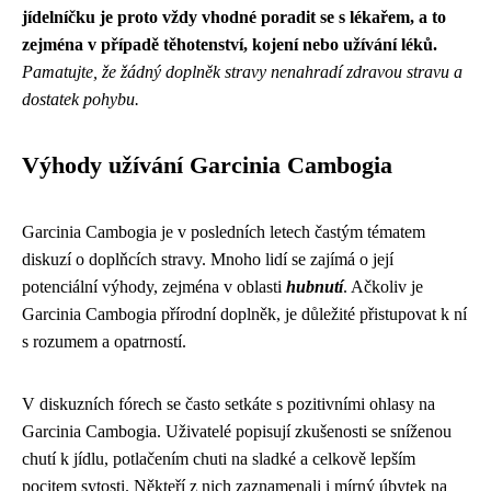
jídelníčku je proto vždy vhodné poradit se s lékařem, a to
zejména v případě těhotenství, kojení nebo užívání léků.
Pamatujte, že žádný doplněk stravy nenahradí zdravou stravu a
dostatek pohybu.
Výhody užívání Garcinia Cambogia
Garcinia Cambogia je v posledních letech častým tématem
diskuzí o doplňcích stravy. Mnoho lidí se zajímá o její
potenciální výhody, zejména v oblasti
hubnutí
. Ačkoliv je
Garcinia Cambogia přírodní doplněk, je důležité přistupovat k ní
s rozumem a opatrností.
V diskuzních fórech se často setkáte s pozitivními ohlasy na
Garcinia Cambogia. Uživatelé popisují zkušenosti se sníženou
chutí k jídlu, potlačením chuti na sladké a celkově lepším
pocitem sytosti. Někteří z nich zaznamenali i mírný úbytek na