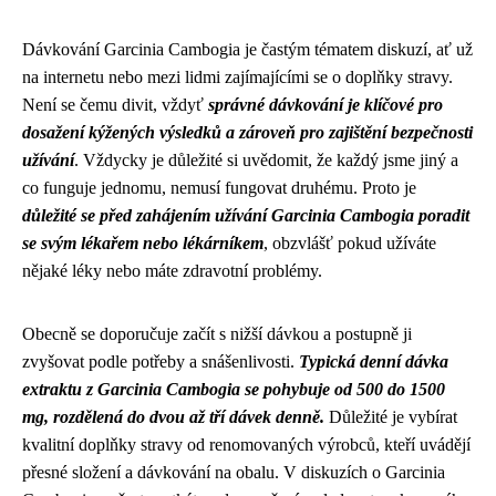
Dávkování Garcinia Cambogia je častým tématem diskuzí, ať už
na internetu nebo mezi lidmi zajímajícími se o doplňky stravy.
Není se čemu divit, vždyť
správné dávkování je klíčové pro
dosažení kýžených výsledků a zároveň pro zajištění bezpečnosti
užívání
. Vždycky je důležité si uvědomit, že každý jsme jiný a
co funguje jednomu, nemusí fungovat druhému. Proto je
důležité se před zahájením užívání Garcinia Cambogia poradit
se svým lékařem nebo lékárníkem
, obzvlášť pokud užíváte
nějaké léky nebo máte zdravotní problémy.
Obecně se doporučuje začít s nižší dávkou a postupně ji
zvyšovat podle potřeby a snášenlivosti.
Typická denní dávka
extraktu z Garcinia Cambogia se pohybuje od 500 do 1500
mg, rozdělená do dvou až tří dávek denně.
Důležité je vybírat
kvalitní doplňky stravy od renomovaných výrobců, kteří uvádějí
přesné složení a dávkování na obalu. V diskuzích o Garcinia