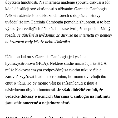
úbytkem hmotnosti. Na internetu najdeme spoustu diskusí a fór,
kde lidé sdílejí své zkušenosti s užíváním Garcinia Cambogia.
Někteří uživatelé na diskuzních fórech o doplňcích stravy
uvádějí, že jim Garcinia Cambogia pomohla zhubnout, a to bez
výrazných vedlejších účinků. Jiní zase tvrdí, že nepocítili žádný
rozdíl.
Je důležité si uvědomit, že diskuze na internetu by neměly
nahrazovat rady lékaře nebo lékárníka.
Účinnou látkou v Garcinia Cambogia je kyselina
hydroxycitronová (HCA). Některé studie naznačují, že HCA
může blokovat enzym zodpovědný za tvorbu tuku v těle a
zároveň zvyšovat hladinu serotoninu, hormonu ovlivňujícího
chuť k jídlu. To by mohlo vést ke snížení chuti k jídlu a
následnému úbytku hmotnosti.
Je však důležité zmínit, že
vědecké důkazy o účincích Garcinia Cambogia na hubnutí
jsou stále omezené a nejednoznačné.