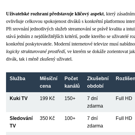
Uživatelské rozhraní představuje klíčový aspekt
, který zásadní
ovlivňuje celkovou spokojenost diváků s konkrétní platformou inter
Při srovnání jednotlivých služeb streamování se právě kvalita a intui
stává jedním z nejdůležitějších kritérií, podle kterého se uživatelé r
konkrétní poskytovatele. Moderní internetové televize musí nabídn
logicky strukturované prostředí
, ve kterém se dokáže zorientovat ja
divák, tak i méně zkušený uživatel.
Služba
Měsíční
Počet
Zkušební
Rozlišen
cena
kanálů
období
Kuki TV
199 Kč
150+
7 dní
Full HD
zdarma
Sledování
350 Kč
100+
7 dní
Full HD
TV
zdarma