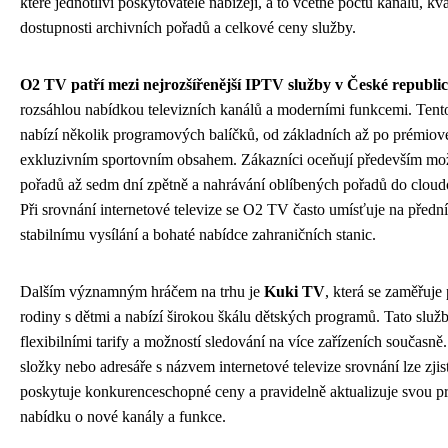
které jednotliví poskytovatelé nabízejí, a to včetně počtu kanálů, kva
dostupnosti archivních pořadů a celkové ceny služby.
O2 TV patří mezi nejrozšířenější IPTV služby v České republic
rozsáhlou nabídkou televizních kanálů a moderními funkcemi. Tent
nabízí několik programových balíčků, od základních až po prémiové
exkluzivním sportovním obsahem. Zákazníci oceňují především mož
pořadů až sedm dní zpětně a nahrávání oblíbených pořadů do cloud
Při srovnání internetové televize se O2 TV často umísťuje na předn
stabilnímu vysílání a bohaté nabídce zahraničních stanic.
Dalším významným hráčem na trhu je
Kuki TV
, která se zaměřuje
rodiny s dětmi a nabízí širokou škálu dětských programů. Tato služ
flexibilními tarify a možností sledování na více zařízeních současně.
složky nebo adresáře s názvem internetové televize srovnání lze zjis
poskytuje konkurenceschopné ceny a pravidelně aktualizuje svou 
nabídku o nové kanály a funkce.