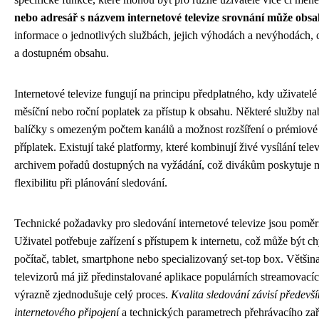
nebo adresář s názvem internetové televize srovnání může obs
informace o jednotlivých službách, jejich výhodách a nevýhodách, 
a dostupném obsahu.
Internetové televize fungují na principu předplatného, kdy uživatelé 
měsíční nebo roční poplatek za přístup k obsahu. Některé služby nab
balíčky s omezeným počtem kanálů a možnost rozšíření o prémiové
příplatek. Existují také platformy, které kombinují živé vysílání telev
archivem pořadů dostupných na vyžádání, což divákům poskytuje 
flexibilitu při plánování sledování.
Technické požadavky pro sledování internetové televize jsou pomě
Uživatel potřebuje zařízení s přístupem k internetu, což může být chy
počítač, tablet, smartphone nebo specializovaný set-top box. Větši
televizorů má již předinstalované aplikace populárních streamovacíc
výrazně zjednodušuje celý proces.
Kvalita sledování závisí předevší
internetového připojení
a technických parametrech přehrávacího zař