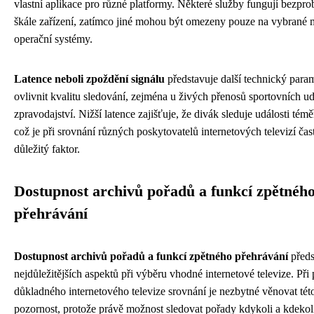
vlastní aplikace pro různé platformy. Některé služby fungují bezpr
škále zařízení, zatímco jiné mohou být omezeny pouze na vybrané
operační systémy.
Latence neboli zpoždění signálu
představuje další technický para
ovlivnit kvalitu sledování, zejména u živých přenosů sportovních ud
zpravodajství. Nižší latence zajišťuje, že divák sleduje události tém
což je při srovnání různých poskytovatelů internetových televizí čas
důležitý faktor.
Dostupnost archivů pořadů a funkcí zpětnéh
přehrávání
Dostupnost archivů pořadů a funkcí zpětného přehrávání
předs
nejdůležitějších aspektů při výběru vhodné internetové televize. Při
důkladného internetového televize srovnání je nezbytné věnovat této 
pozornost, protože právě možnost sledovat pořady kdykoli a kdekol