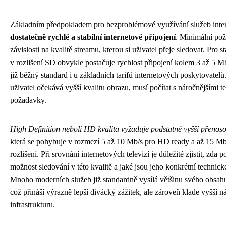
Základním předpokladem pro bezproblémové využívání služeb intern
dostatečně rychlé a stabilní internetové připojení
. Minimální pož
závislosti na kvalitě streamu, kterou si uživatel přeje sledovat. Pro s
v rozlišení SD obvykle postačuje rychlost připojení kolem 3 až 5 Mb
již běžný standard i u základních tarifů internetových poskytovatel
uživatel očekává vyšší kvalitu obrazu, musí počítat s náročnějšími 
požadavky.
High Definition neboli HD kvalita vyžaduje podstatně vyšší přenos
která se pohybuje v rozmezí 5 až 10 Mb/s pro HD ready a až 15 M
rozlišení. Při srovnání internetových televizí je důležité zjistit, zda 
možnost sledování v této kvalitě a jaké jsou jeho konkrétní technic
Mnoho moderních služeb již standardně vysílá většinu svého obsah
což přináší výrazně lepší divácký zážitek, ale zároveň klade vyšší 
infrastrukturu.