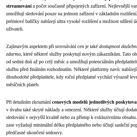
streamování
a počet současně připojených zařízení. Nejlevnější va
umožňují sledování pouze na jednom zařízení v základním rozlišení
prémiové balíčky nabízejí ultra vysoké rozlišení a možnost sdílení ú
uživateli.
Zajímavým aspektem při srovnávání cen je také
dostupnost zkušebn
zdarma
, které některé služby poskytují novým zákazníkům. Tato o
od sedmi dnů až po celý měsíc a umožňují potenciálním předplatit
službu před finálním rozhodnutím. Některé platformy navíc nabízejí
dlouhodobé předplatitele, kdy roční předplatné vychází výrazně lev
měsíčních plateb.
Při detailním zkoumání
cenových modelů jednotlivých poskytova
v úvahu také skryté náklady a omezení. Některé služby účtují doda
sledování v nejvyšší kvalitě nebo za přístup k exkluzivnímu obsahu.
zase vyžadují minimální délku předplatného nebo účtují sankční po
předčasné ukončení smlouvy.