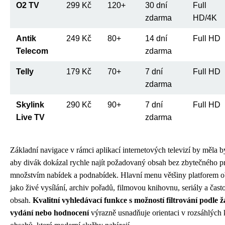
O2 TV
299 Kč
120+
30 dní
Full
zdarma
HD/4K
Antik
249 Kč
80+
14 dní
Full HD
Telecom
zdarma
Telly
179 Kč
70+
7 dní
Full HD
zdarma
Skylink
290 Kč
90+
7 dní
Full HD
Live TV
zdarma
Základní navigace v rámci aplikací internetových televizí by měla b
aby divák dokázal rychle najít požadovaný obsah bez zbytečného p
množstvím nabídek a podnabídek. Hlavní menu většiny platforem o
jako živé vysílání, archiv pořadů, filmovou knihovnu, seriály a čas
obsah.
Kvalitní vyhledávací funkce s možností filtrování podle 
vydání nebo hodnocení
výrazně usnadňuje orientaci v rozsáhlých 