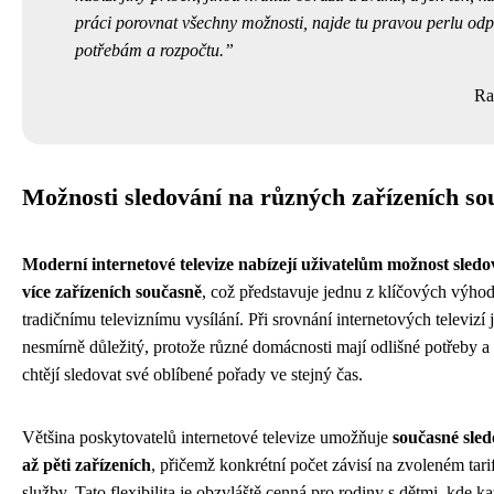
práci porovnat všechny možnosti, najde tu pravou perlu odp
potřebám a rozpočtu.
Ra
Možnosti sledování na různých zařízeních so
Moderní internetové televize nabízejí uživatelům možnost sled
více zařízeních současně
, což představuje jednu z klíčových výhod
tradičnímu televiznímu vysílání. Při srovnání internetových televizí 
nesmírně důležitý, protože různé domácnosti mají odlišné potřeby a 
chtějí sledovat své oblíbené pořady ve stejný čas.
Většina poskytovatelů internetové televize umožňuje
současné sle
až pěti zařízeních
, přičemž konkrétní počet závisí na zvoleném tari
služby. Tato flexibilita je obzvláště cenná pro rodiny s dětmi, kde k