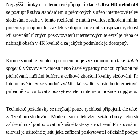
Nejvyšší nároky na internetové připojení klade
Ultra HD neboli 4K
se postupně stává standardem u prémiových služeb internetové telev
sledování obsahu v tomto rozlišení je nutná rychlost připojení mini
přičemž pro optimální zážitek se doporučuje mít k dispozici rychlo
Při srovnání různých poskytovatelů internetových televizí je třeba o
nabízejí obsah v 4K kvalitě a za jakých podmínek je dostupný.
Kromě samotné rychlosti připojení hraje významnou roli také
stabil
spojení
. Výkyvy v rychlosti nebo časté výpadky mohou způsobit př
přehrávání, načítání bufferu a celkové zhoršení kvality sledování. Pr
internetové televize vhodné zvážit také kvalitu vlastního internetové
případně konzultovat s poskytovatelem internetu možnosti upgradu.
Technické požadavky se netýkají pouze rychlosti připojení, ale také
zařízení pro sledování. Moderní smart televize, set-top boxy nebo s
zařízení musí podporovat příslušné kodeky a rozlišení. Při srovnání
televizí je užitečné zjistit, jaká zařízení poskytovatel oficiálně podpo