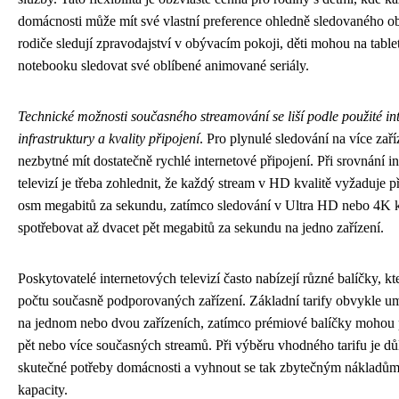
domácnosti může mít své vlastní preference ohledně sledovaného o
rodiče sledují zpravodajství v obývacím pokoji, děti mohou na tabl
notebooku sledovat své oblíbené animované seriály.
Technické možnosti současného streamování se liší podle použité in
infrastruktury a kvality připojení
. Pro plynulé sledování na více zaří
nezbytné mít dostatečně rychlé internetové připojení. Při srovnání i
televizí je třeba zohlednit, že každý stream v HD kvalitě vyžaduje př
osm megabitů za sekundu, zatímco sledování v Ultra HD nebo 4K 
spotřebovat až dvacet pět megabitů za sekundu na jedno zařízení.
Poskytovatelé internetových televizí často nabízejí různé balíčky, kte
počtu současně podporovaných zařízení. Základní tarify obvykle u
na jednom nebo dvou zařízeních, zatímco prémiové balíčky mohou
pět nebo více současných streamů. Při výběru vhodného tarifu je důl
skutečné potřeby domácnosti a vyhnout se tak zbytečným nákladům
kapacity.