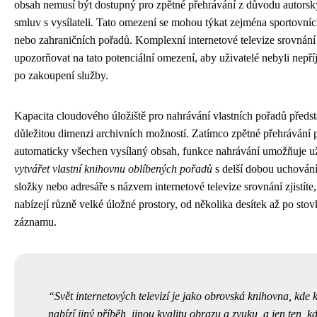
obsah nemusí být dostupný pro zpětné přehrávání z důvodu autors
smluv s vysílateli. Tato omezení se mohou týkat zejména sportovníc
nebo zahraničních pořadů. Komplexní internetové televize srovnán
upozorňovat na tato potenciální omezení, aby uživatelé nebyli nepř
po zakoupení služby.
Kapacita cloudového úložiště pro nahrávání vlastních pořadů předst
důležitou dimenzi archivních možností. Zatímco zpětné přehrávání
automaticky všechen vysílaný obsah, funkce nahrávání umožňuje u
vytvářet vlastní knihovnu oblíbených pořadů
s delší dobou uchování.
složky nebo adresáře s názvem internetové televize srovnání zjistíte
nabízejí různě velké úložné prostory, od několika desítek až po sto
záznamu.
Svět internetových televizí je jako obrovská knihovna, kde 
nabízí jiný příběh, jinou kvalitu obrazu a zvuku, a jen ten, kd