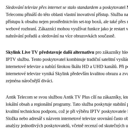
Sledování televize přes internet se stalo standardem
a poskytovatel
Telecomu přináší do této oblasti vlastní inovativní přístup. Služba 
přístupu k obsahu nejen prostřednictvím set-top boxů, ale také přes 
webové rozhraní. Zákazníci mohou využívat funkce jako je restart v
nahrávání pořadů a sledování na více obrazovkách současně.
Skylink Live TV představuje další alternativu
pro zákazníky hled
IPTV službu. Tento poskytovatel kombinuje tradiční satelitní vysíl
internetové televize a nabízí širokou škálu HD a UHD kanálů. Při 
internetové televize vyniká Skylink především kvalitou obrazu a zv
zejména náročnější diváci.
Antik Telecom se svou službou Antik TV Plus cílí na zákazníky, kteř
lokální obsah a regionální programy. Tato služba poskytuje stabilní 
kvalitní technickou podporu, což je při výběru IPTV poskytovatele k
Složka nebo adresář s názvem internetové televize srovnání často ob
analýzy jednotlivých poskytovatelů, včetně recenzí od skutečných u