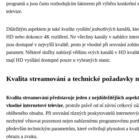
programů a jsou často rozhodujícím faktorem při výběru konkrétní s
televize.
Důležitým aspektem je také
kvalita vysílání jednotlivých kanálů
, kt
HD nebo dokonce 4K rozlišení. Ne všechny kanály v nabídce intern
jsou dostupné v nejvyšší kvalitě, proto je vhodné při srovnání zohled
parametr. Některé služby nabízejí většinu svých kanálů v HD kvalitě
mají HD vysílání dostupné pouze u vybraných stanic.
Kvalita streamování a technické požadavky n
Kvalita streamování představuje jeden z nejdůležitějších aspek
vhodné internetové televize
, protože právě od ní závisí celkový zá
oblíbeného obsahu. Při srovnání různých poskytovatelů internetových
nezbytné věnovat pozornost nejen nabízenému programovému portfo
především technickým parametrům, které ovlivňují plynulost a kval
obrazu a zvuku.