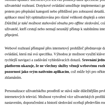
uživatelské rozhraní. Dotykové ovládání umožňuje implementaci gest
prstem pro přepínání kategorií nebo přiblížení pro zobrazení detailů
aplikace musí být optimalizována pro různé velikosti displejů a orien
Důležitá je také možnost stahování obsahu pro offline sledování
, co
uživatelé, kteří cestují nebo nemají neustálý přístup k stabilnímu in
připojení.
Webové rozhraní přístupné přes internetový prohlížeč představuje da
ovládání, která má svá specifika. Výhodou je možnost využití kláve
rychlejší navigaci a zadávání vyhledávacích dotazů.
Srovnání jedn
platforem ukazuje, že ne všechny služby věnují webovému rozh
pozornost jako svým nativním aplikacím
, což může být pro někte
zklamáním.
Personalizace uživatelského prostředí se stává stále důležitějším p
internetových televizí. Možnost vytvoření více uživatelských profil
nastavením, doporučeními a historií sledování oceňují především ro