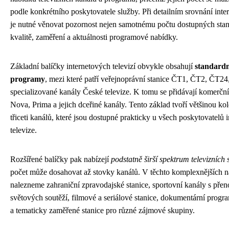
podle konkrétního poskytovatele služby. Při detailním srovnání inter
je nutné věnovat pozornost nejen samotnému počtu dostupných stanic
kvalitě, zaměření a aktuálnosti programové nabídky.
Základní balíčky internetových televizí obvykle obsahují
standardn
programy
, mezi které patří veřejnoprávní stanice ČT1, ČT2, ČT24,
specializované kanály České televize. K tomu se přidávají komerční
Nova, Prima a jejich dceřiné kanály. Tento základ tvoří většinou ko
třiceti kanálů, které jsou dostupné prakticky u všech poskytovatelů 
televize.
Rozšířené balíčky pak nabízejí
podstatně širší spektrum televizních 
počet může dosahovat až stovky kanálů. V těchto komplexnějších 
nalezneme zahraniční zpravodajské stanice, sportovní kanály s pře
světových soutěží, filmové a seriálové stanice, dokumentární progr
a tematicky zaměřené stanice pro různé zájmové skupiny.