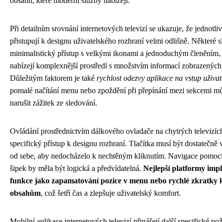
obsahů, které moderní služby nabízejí.
Při detailním srovnání internetových televizí se ukazuje, že jednotli
přistupují k designu uživatelského rozhraní velmi odlišně. Některé s
minimalistický přístup s velkými ikonami a jednoduchým členěním, 
nabízejí komplexnější prostředí s množstvím informací zobrazených
Důležitým faktorem je také
rychlost odezvy aplikace na vstup uživat
pomalé načítání menu nebo zpoždění při přepínání mezi sekcemi m
narušit zážitek ze sledování.
Ovládání prostřednictvím dálkového ovladače na chytrých televizíc
specifický přístup k designu rozhraní. Tlačítka musí být dostatečně 
od sebe, aby nedocházelo k nechtěným kliknutím. Navigace pomoc
šipek by měla být logická a předvídatelná.
Nejlepší platformy imp
funkce jako zapamatování pozice v menu nebo rychlé zkratky 
obsahům
, což šetří čas a zlepšuje uživatelský komfort.
Mobilní aplikace internetových televizí přinášejí další specifické p