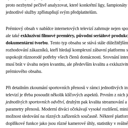
proto nezbytné pečlivě analyzovat, které konkrétní ligy, šampionáty 
jednotlivé služby zpřístupňují svým předplatitelům.
Prémiový obsah v nabídce internetových televizí zahrnuje nejen spo
ale také
exkluzivní filmové premiéry, původní seriálové produkc
dokumentární tvorbu
. Tento typ obsahu se stává stále důležitější
rozhodování zákazníků, kteří hledají komplexní zábavní platformu
uspokojit různorodé potřeby všech členů domácnosti. Srovnání inter
musí brát v úvahu nejen kvantitu, ale především kvalitu a exkluzivi
prémiového obsahu.
Při detailním zkoumání sportovních přenosů v rámci jednotlivých i
televizí je třeba posoudit několik klíčových aspektů. Prvním z nich 
jednotlivých sportovních odvětví
, druhým pak kvalita streamování a
parametry přenosů. Moderní diváci očekávají vysoké rozlišení, min
možnost sledování na různých zařízeních současně. Některé platfor
doplňkové funkce jako jsou různé kamerové úhly, statistiky v reál