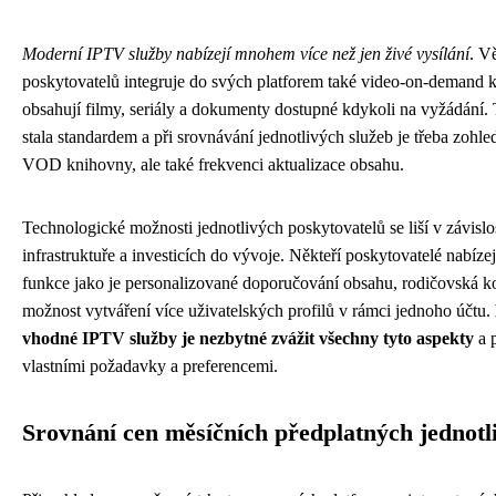
Moderní IPTV služby nabízejí mnohem více než jen živé vysílání
. V
poskytovatelů integruje do svých platforem také video-on-demand k
obsahují filmy, seriály a dokumenty dostupné kdykoli na vyžádání. 
stala standardem a při srovnávání jednotlivých služeb je třeba zohle
VOD knihovny, ale také frekvenci aktualizace obsahu.
Technologické možnosti jednotlivých poskytovatelů se liší v závislo
infrastruktuře a investicích do vývoje. Někteří poskytovatelé nabízej
funkce jako je personalizované doporučování obsahu, rodičovská k
možnost vytváření více uživatelských profilů v rámci jednoho účtu.
vhodné IPTV služby je nezbytné zvážit všechny tyto aspekty
a p
vlastními požadavky a preferencemi.
Srovnání cen měsíčních předplatných jednotl