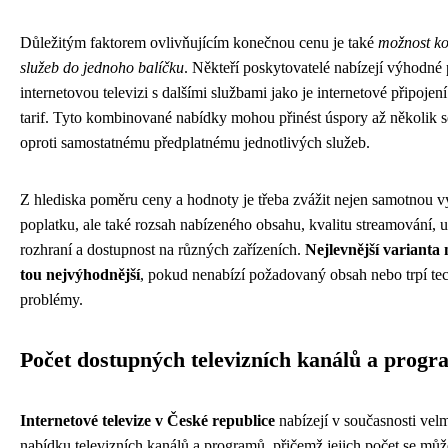
Důležitým faktorem ovlivňujícím konečnou cenu je také
možnost ko
služeb do jednoho balíčku
. Někteří poskytovatelé nabízejí výhodné 
internetovou televizi s dalšími službami jako je internetové připojen
tarif. Tyto kombinované nabídky mohou přinést úspory až několik 
oproti samostatnému předplatnému jednotlivých služeb.
Z hlediska poměru ceny a hodnoty je třeba zvážit nejen samotnou v
poplatku, ale také rozsah nabízeného obsahu, kvalitu streamování, u
rozhraní a dostupnost na různých zařízeních.
Nejlevnější varianta
tou nejvýhodnější
, pokud nenabízí požadovaný obsah nebo trpí te
problémy.
Počet dostupných televizních kanálů a prog
Internetové televize v České republice
nabízejí v současnosti vel
nabídku televizních kanálů a programů, přičemž jejich počet se může