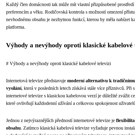
Každý člen domácnosti tak může mít vlastní přizpůsobené prostředí 
preferencím a věku. Rodičovská kontrola s možností omezení příst
nevhodnému obsahu je nezbytnou funkcí, kterou by měla nabízet ka
platforma.
Výhody a nevýhody oproti klasické kabelové t
# Výhody a nevýhody oproti klasické kabelové televizi
Internetová televize představuje
moderní alternativu k tradiční
vysílání
, která v posledních letech získává stále více příznivců. Při 
internetové televize s klasickou kabelovou verzí je důležité zvážit c
které ovlivňují každodenní užívání a celkovou spokojenost uživatel
Jednou z nejvýraznějších předností internetové televize je
flexibilit
obsahu
. Zatímco klasická kabelová televize vyžaduje pevnou insta