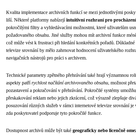
Kvalita implementace archivních funkcí se mezi jednotlivými posky
liší. Některé platformy nabízejí
intuitivní rozhraní pro procházen
pokročilými filtry a vyhledávacími možnostmi, které uživatelům usn
požadovaného obsahu. Jiné služby mohou mít archivní funkce mén
což může vést k frustraci při hledání konkrétních pořadů. Důkladné 
televize srovnání by mělo zahrnovat hodnocení uživatelského rozhra
navigačních nástrojů pro práci s archivem.
Technické parametry zpětného přehrávání také hrají významnou roli
aspekty patří
rychlost načítání archivovaného obsahu
, možnost přet
pozastavení a pokračování v přehrávání. Pokročilé systémy umožňu
přeskakování reklam nebo jejich zkrácení, což výrazně zlepšuje div
posuzování různých služeb v rámci internetové televize srovnání je 
zda poskytovatel podporuje tyto pokročilé funkce.
Dostupnost archivů může být také
geograficky nebo licenčně ome