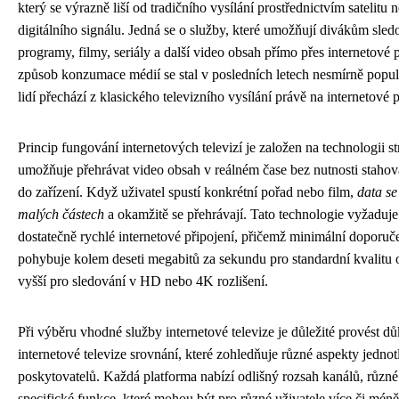
který se výrazně liší od tradičního vysílání prostřednictvím satelit
digitálního signálu. Jedná se o služby, které umožňují divákům sledo
programy, filmy, seriály a další video obsah přímo přes internetové 
způsob konzumace médií se stal v posledních letech nesmírně populá
lidí přechází z klasického televizního vysílání právě na internetové 
Princip fungování internetových televizí je založen na technologii s
umožňuje přehrávat video obsah v reálném čase bez nutnosti stahov
do zařízení. Když uživatel spustí konkrétní pořad nebo film,
data se
malých částech
a okamžitě se přehrávají. Tato technologie vyžaduje 
dostatečně rychlé internetové připojení, přičemž minimální doporuče
pohybuje kolem deseti megabitů za sekundu pro standardní kvalitu 
vyšší pro sledování v HD nebo 4K rozlišení.
Při výběru vhodné služby internetové televize je důležité provést d
internetové televize srovnání, které zohledňuje různé aspekty jednot
poskytovatelů. Každá platforma nabízí odlišný rozsah kanálů, různ
specifické funkce, které mohou být pro různé uživatele více či méně