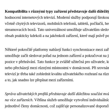
Kompatibilita s různými typy zařízení představuje další důležit
hodnocení internetových televizí. Moderní služby podporují širokou
včetně chytrých televizorů, mobilních telefonů, tabletů, počítačů, he
streamovacích boxů. Tato univerzálnost umožňuje uživatelům sledo
obsah prakticky kdekoli a na jakémkoli zařízení, které mají právě po
Některé pokročilé platformy nabízejí funkci synchronizace mezi zaří
umožňuje začít sledovat pořad na jednom zařízení a pokračovat na j
pozice v přehrávání. Tato funkce je zvláště užitečná pro uživatele, kt
nebo přecházejí mezi různými místnostmi v domácnosti. Při srovnán
televizí je třeba také zohlednit kvalitu uživatelského rozhraní na rů
a to, jak snadno lze přepínat mezi zařízeními.
Správa uživatelských profilů představuje další důležitou součást mo
na více zařízeních
. Většina služeb umožňuje vytvoření individuálníc
jednotlivé členy domácnosti, což zajišťuje personalizované doporuč