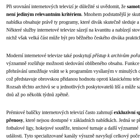
Při srovnání internetových televizí je důležité si uvědomit, že
samot
není jediným relevantním kritériem
. Mnohem podstatnější je skut
nabídka obsahuje právě ty programy, které divák skutečně sleduje a
Některé služby internetové televize sázejí na kvantitu a nabízejí sto
nichž však velká část může být pro běžného českého diváka praktic
Moderní internetové televize také poskytují
přístup k archivům poř
významně rozšiřuje možnosti sledování oblíbeného obsahu. Funkce
přehrávání umožňuje vrátit se k programům vysílaným v minulých d
což představuje obrovskou přidanou hodnotu oproti klasickému tele
Rozsah těchto archivů se u jednotlivých poskytovatelů liší a může s
dnů až po několik týdnů zpětně.
Prémiové balíčky internetových televizí často zahrnují
exkluzivní s
přenosy
, které nejsou dostupné v základních nabídkách. Jedná se 
fotbalové ligy, hokejové soutěže, tenisové turnaje a další významné
události. Tyto specializované kanály výrazně navyšují celkový poč