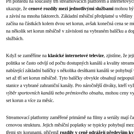
Při pohledu na současný trh streamovacích platforem a internetových
ukazuje, že
cenové rozdíly mezi jednotlivými službami
mohou být
a závisí na mnoha faktorech. Základní měsíční předplatné u většiny
začína na částkách kolem dvou set korun, avšak konečná cena se m
na několik set korun měsíčně v závislosti na vybraném balíčku a d
službách.
Když se zaměříme na
klasické internetové televize
, zjistíme, že je
politika se často odvíjí od počtu dostupných kanálů a kvality strea
nabízející základní balíčky s několika desítkami kanálů se pohybuj
set až tří set korun měsíčně. Tyto balíčky obvykle obsahují nejpopul
stanice a vybrané zahraniční kanály. Pro náročnější diváky, kteří vy
výběr sportovních kanálů nebo prémiového obsahu
, mohou ceny vy
set korun a více za měsíc.
Streamovací platformy zaměřené primárně na filmy a seriály mají ča
cenovou strukturu. Jejich měsíční poplatky se typicky pohybují mezi
třemi sty korunami, přičemž
rozdíly v ceně odrážejí především kv