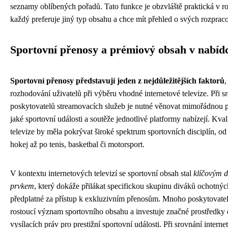
seznamy oblíbených pořadů. Tato funkce je obzvláště praktická v r
každý preferuje jiný typ obsahu a chce mít přehled o svých rozprac
Sportovní přenosy a prémiový obsah v nabíd
Sportovní přenosy představují jeden z nejdůležitějších faktorů
,
rozhodování uživatelů při výběru vhodné internetové televize. Při 
poskytovatelů streamovacích služeb je nutné věnovat mimořádnou 
jaké sportovní události a soutěže jednotlivé platformy nabízejí. Kval
televize by měla pokrývat široké spektrum sportovních disciplín, od 
hokej až po tenis, basketbal či motorsport.
V kontextu internetových televizí se sportovní obsah stal
klíčovým d
prvkem
, který dokáže přilákat specifickou skupinu diváků ochotných
předplatné za přístup k exkluzivním přenosům. Mnoho poskytovate
rostoucí význam sportovního obsahu a investuje značné prostředky 
vysílacích práv pro prestižní sportovní události. Při srovnání interne