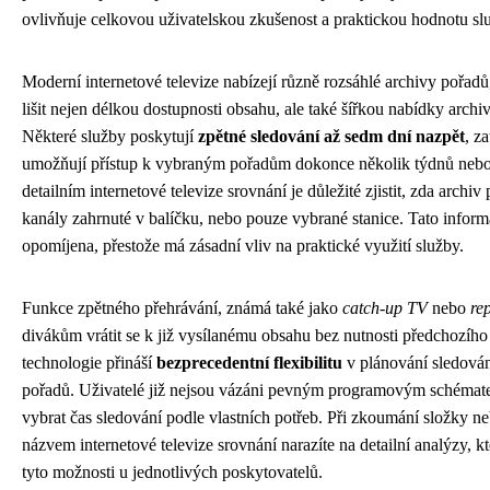
ovlivňuje celkovou uživatelskou zkušenost a praktickou hodnotu sl
Moderní internetové televize nabízejí různě rozsáhlé archivy pořad
lišit nejen délkou dostupnosti obsahu, ale také šířkou nabídky arch
Některé služby poskytují
zpětné sledování až sedm dní nazpět
, z
umožňují přístup k vybraným pořadům dokonce několik týdnů nebo
detailním internetové televize srovnání je důležité zjistit, zda arch
kanály zahrnuté v balíčku, nebo pouze vybrané stanice. Tato infor
opomíjena, přestože má zásadní vliv na praktické využití služby.
Funkce zpětného přehrávání, známá také jako
catch-up TV
nebo
re
divákům vrátit se k již vysílanému obsahu bez nutnosti předchozího
technologie přináší
bezprecedentní flexibilitu
v plánování sledován
pořadů. Uživatelé již nejsou vázáni pevným programovým schémat
vybrat čas sledování podle vlastních potřeb. Při zkoumání složky ne
názvem internetové televize srovnání narazíte na detailní analýzy, k
tyto možnosti u jednotlivých poskytovatelů.