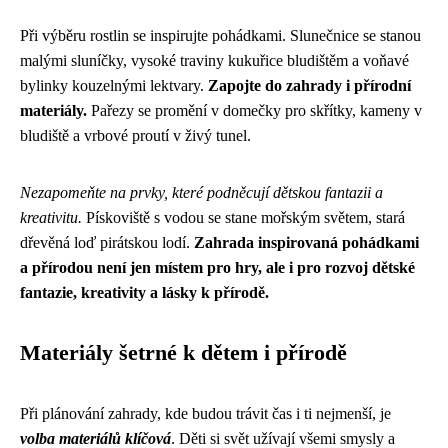
Při výběru rostlin se inspirujte pohádkami. Slunečnice se stanou
malými sluníčky, vysoké traviny kukuřice bludištěm a voňavé
bylinky kouzelnými lektvary.
Zapojte do zahrady i přírodní
materiály.
Pařezy se promění v domečky pro skřítky, kameny v
bludiště a vrbové proutí v živý tunel.
Nezapomeňte na prvky, které podněcují dětskou fantazii a
kreativitu.
Pískoviště s vodou se stane mořským světem, stará
dřevěná loď pirátskou lodí.
Zahrada inspirovaná pohádkami
a přírodou není jen místem pro hry, ale i pro rozvoj dětské
fantazie, kreativity a lásky k přírodě.
Materiály šetrné k dětem i přírodě
Při plánování zahrady, kde budou trávit čas i ti nejmenší, je
volba materiálů klíčová
. Děti si svět užívají všemi smysly a