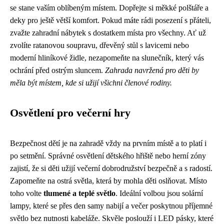
se stane vaším oblíbeným místem. Dopřejte si měkké polštáře a
deky pro ještě větší komfort. Pokud máte rádi posezení s přáteli,
zvažte zahradní nábytek s dostatkem místa pro všechny. Ať už
zvolíte ratanovou soupravu, dřevěný stůl s lavicemi nebo
moderní hliníkové židle, nezapomeňte na slunečník, který vás
ochrání před ostrým sluncem.
Zahrada navržená pro děti by
měla být místem, kde si užijí všichni členové rodiny.
Osvětlení pro večerní hry
Bezpečnost dětí je na zahradě vždy na prvním místě a to platí i
po setmění. Správné osvětlení dětského hřiště nebo herní zóny
zajistí, že si děti užijí večerní dobrodružství bezpečně a s radostí.
Zapomeňte na ostrá světla, která by mohla děti oslňovat. Místo
toho volte
tlumené a teplé světlo
. Ideální volbou jsou solární
lampy, které se přes den samy nabijí a večer poskytnou příjemné
světlo bez nutnosti kabeláže. Skvěle poslouží i LED pásky, které