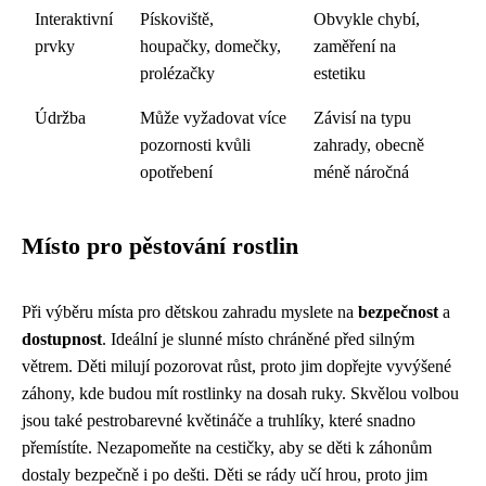
Interaktivní
Pískoviště,
Obvykle chybí,
prvky
houpačky, domečky,
zaměření na
prolézačky
estetiku
Údržba
Může vyžadovat více
Závisí na typu
pozornosti kvůli
zahrady, obecně
opotřebení
méně náročná
Místo pro pěstování rostlin
Při výběru místa pro dětskou zahradu myslete na
bezpečnost
a
dostupnost
. Ideální je slunné místo chráněné před silným
větrem. Děti milují pozorovat růst, proto jim dopřejte vyvýšené
záhony, kde budou mít rostlinky na dosah ruky. Skvělou volbou
jsou také pestrobarevné květináče a truhlíky, které snadno
přemístíte. Nezapomeňte na cestičky, aby se děti k záhonům
dostaly bezpečně i po dešti. Děti se rády učí hrou, proto jim