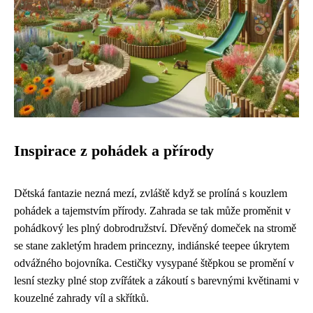
Inspirace z pohádek a přírody
Dětská fantazie nezná mezí, zvláště když se prolíná s kouzlem
pohádek a tajemstvím přírody. Zahrada se tak může proměnit v
pohádkový les plný dobrodružství. Dřevěný domeček na stromě
se stane zakletým hradem princezny, indiánské teepee úkrytem
odvážného bojovníka. Cestičky vysypané štěpkou se promění v
lesní stezky plné stop zvířátek a zákoutí s barevnými květinami v
kouzelné zahrady víl a skřítků.