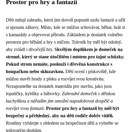
Prostor pro hry a fantazii
Děti milují zahradu, která jim dovolí popustit uzdu fantazii a užít
si spoustu zábavy. Místo, kde se můžou schovávat, běhat, hrát si
s kamarády a objevovat přírodu. Základem je dostatek volného
prostoru pro běhání a hry s míčem. Trávník by měl být odolný,
aby zvládl i divočejší hry.
Skvělým doplňkem je domeček na
stromě, který se stane útočištěm i místem pro tajné schůzky.
Pokud strom nemáte, poslouží i dřevěná konstrukce s
houpačkou nebo skluzavkou.
Děti ocení i pískoviště, kde
můžou stavět hrady z písku a rozvíjet svou kreativitu.
Nezapomeňte na dostatek materiálu pro stavbu, jako jsou
lopatičky, kyblíky a bábovky.
Zahradní domeček s dětskou
kuchyňkou a nářadím jim umožní napodobovat dospělé a
rozvíjet svou fantazii.
Prostor pro hry a fantazii by měl být
bezpečný a přehledný, aby na děti rodiče dobře viděli.
Rostliny vybírejte s ohledem na bezpečnost dětí a vyhněte se
jedovatým druhům.