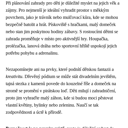
Při plánování zahrady pro děti je důležité myslet na jejich věk a
zájmy. Pro nejmenší je ideální vyhradit prostor s měkkým
povrchem, jako je trávník nebo mulčovací kůra, kde se mohou
bezpečně batolit a hrát. Pískoviště s hračkami, malý domeček
nebo stan jim poskytnou hodiny zábavy. S rostoucími dětmi se
zahrada proměňuje v místo pro aktivnější hry. Houpačka,
prolézačka, lanová dráha nebo sportovní hřiště uspokojí jejich
potřebu pohybu a adrenalinu.
Nezapomínejte ani na prvky, které podnítí dětskou fantazii a
kreativitu
. Dřevěný pódium se může stát divadelním jevištěm,
tajná stezka z kamenů povede do kouzelné říše a domeček na
stromě se promění v pirátskou loď. Děti milují i zahradničení,
proto jim vyhraďte malý záhon, kde si budou moci pěstovat
vlastní květiny, bylinky nebo zeleninu. Naučí se tak
zodpovědnosti a úctě k přírodě.