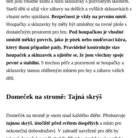
děti jsou vhodné kratší a nižší skluzavky s pozvolným sklonem.
Starší děti si užijí více zábavy na delších a vyšších skluzavkách s
vlnami nebo spirálami.
Bezpečnost je vždy na prvním místě.
Houpačky a skluzavky by měly být umístěny na rovné ploše s
dostatečným prostorem pro hru.
Pod houpačkou je vhodné
umístit měkký povrch, jako je písek nebo mulčovací kůra,
který tlumí případné pády.
Pravidelně kontrolujte stav
houpaček a skluzavek a ujistěte se, že jsou všechny spoje
pevné a stabilní.
S trochou péče a pozornosti se houpačky a
skluzavky stanou oblíbeným místem pro hry a zábavu vašich
dětí.
Domeček na stromě: Tajná skrýš
Domeček na stromě je snem snad každého dítěte. Představuje
tajnou skrýš
,
útočiště před světem dospělých
a místo pro
nekonečná dobrodružství. V zahradě navržené pro děti by