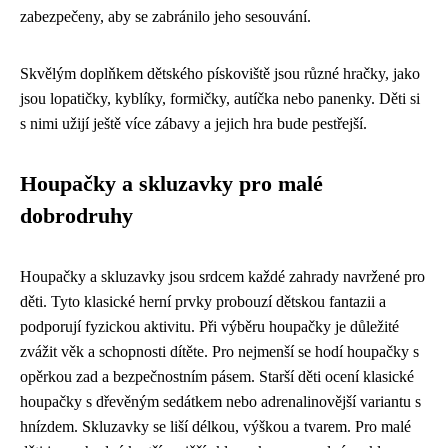
zabezpečeny, aby se zabránilo jeho sesouvání.
Skvělým doplňkem dětského pískoviště jsou různé hračky, jako
jsou lopatičky, kyblíky, formičky, autíčka nebo panenky. Děti si
s nimi užijí ještě více zábavy a jejich hra bude pestřejší.
Houpačky a skluzavky pro malé
dobrodruhy
Houpačky a skluzavky jsou srdcem každé zahrady navržené pro
děti. Tyto klasické herní prvky probouzí dětskou fantazii a
podporují fyzickou aktivitu. Při výběru houpačky je důležité
zvážit věk a schopnosti dítěte. Pro nejmenší se hodí houpačky s
opěrkou zad a bezpečnostním pásem. Starší děti ocení klasické
houpačky s dřevěným sedátkem nebo adrenalinovější variantu s
hnízdem. Skluzavky se liší délkou, výškou a tvarem. Pro malé