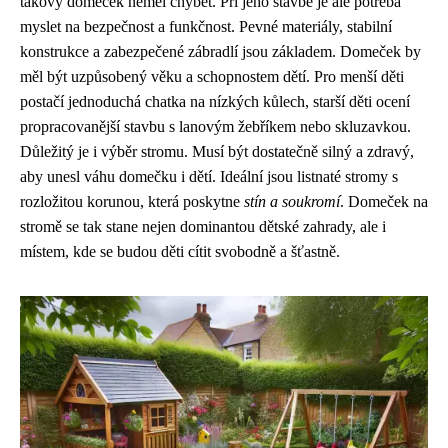
takový domeček neměl chybět. Při jeho stavbě je ale potřeba
myslet na bezpečnost a funkčnost. Pevné materiály, stabilní
konstrukce a zabezpečené zábradlí jsou základem. Domeček by
měl být uzpůsobený věku a schopnostem dětí. Pro menší děti
postačí jednoduchá chatka na nízkých kůlech, starší děti ocení
propracovanější stavbu s lanovým žebříkem nebo skluzavkou.
Důležitý je i výběr stromu. Musí být dostatečně silný a zdravý,
aby unesl váhu domečku i dětí. Ideální jsou listnaté stromy s
rozložitou korunou, která poskytne
stín a soukromí
. Domeček na
stromě se tak stane nejen dominantou dětské zahrady, ale i
místem, kde se budou děti cítit svobodně a šťastně.