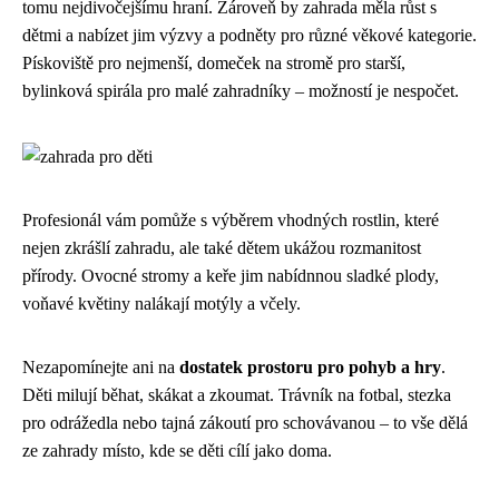
tomu nejdivočejšímu hraní. Zároveň by zahrada měla růst s
dětmi a nabízet jim výzvy a podněty pro různé věkové kategorie.
Pískoviště pro nejmenší, domeček na stromě pro starší,
bylinková spirála pro malé zahradníky – možností je nespočet.
Profesionál vám pomůže s výběrem vhodných rostlin, které
nejen zkrášlí zahradu, ale také dětem ukážou rozmanitost
přírody. Ovocné stromy a keře jim nabídnnou sladké plody,
voňavé květiny nalákají motýly a včely.
Nezapomínejte ani na
dostatek prostoru pro pohyb a hry
.
Děti milují běhat, skákat a zkoumat. Trávník na fotbal, stezka
pro odrážedla nebo tajná zákoutí pro schovávanou – to vše dělá
ze zahrady místo, kde se děti cílí jako doma.