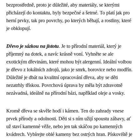
bezprostředně, proto je důležité, aby materiály, se kterými
přicházejí do kontaktu, byly bezpečné a šetrné. To platí jak pro
herní prvky, tak pro povrchy, po kterých běhají, a rostliny, které
je obklopují.
Dřevo je sázkou na jistotu
. Je to přírodní materiál, který je
příjemný na dotek, a navíc krásně voní. Vyhněte se ale
exotickým dřevinám, které mohou být alergenní. Ideální volbou
je dřevo z lokálních zdrojů, jako je smrk, borovice nebo modřín.
Důležité je dbát na kvalitní opracování dřeva, aby se děti
nezatrhly třískou. Povrchová úprava by měla být zdravotně
nezávadná, ideálně na přírodní bázi, například oleje a vosky.
Kromě dřeva se skvěle hodí i kámen. Ten do zahrady vnese
prvek přírody a odolnosti. Děti si s ním užijí spoustu zábavy, ať
už staví kamenné věže, nebo jen tak skáčou po kamenných
kvádrech. Vybírejte oblé kameny bez ostrých hran. Pískoviště je