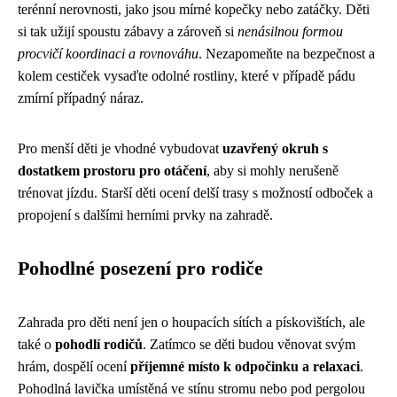
terénní nerovnosti, jako jsou mírné kopečky nebo zatáčky. Děti
si tak užijí spoustu zábavy a zároveň si
nenásilnou formou
procvičí koordinaci a rovnováhu
. Nezapomeňte na bezpečnost a
kolem cestiček vysaďte odolné rostliny, které v případě pádu
zmírní případný náraz.
Pro menší děti je vhodné vybudovat
uzavřený okruh s
dostatkem prostoru pro otáčení
, aby si mohly nerušeně
trénovat jízdu. Starší děti ocení delší trasy s možností odboček a
propojení s dalšími herními prvky na zahradě.
Pohodlné posezení pro rodiče
Zahrada pro děti není jen o houpacích sítích a pískovištích, ale
také o
pohodlí rodičů
. Zatímco se děti budou věnovat svým
hrám, dospělí ocení
příjemné místo k odpočinku a relaxaci
.
Pohodlná lavička umístěná ve stínu stromu nebo pod pergolou