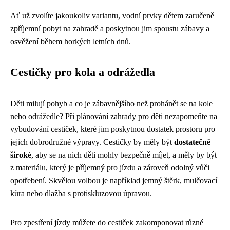
Ať už zvolíte jakoukoliv variantu, vodní prvky dětem zaručeně
zpříjemní pobyt na zahradě a poskytnou jim spoustu zábavy a
osvěžení během horkých letních dnů.
Cestičky pro kola a odrážedla
Děti milují pohyb a co je zábavnějšího než prohánět se na kole
nebo odrážedle? Při plánování zahrady pro děti nezapomeňte na
vybudování cestiček, které jim poskytnou dostatek prostoru pro
jejich dobrodružné výpravy. Cestičky by měly být
dostatečně
široké
, aby se na nich děti mohly bezpečně míjet, a měly by být
z materiálu, který je příjemný pro jízdu a zároveň odolný vůči
opotřebení. Skvělou volbou je například jemný štěrk, mulčovací
kůra nebo dlažba s protiskluzovou úpravou.
Pro zpestření jízdy můžete do cestiček zakomponovat různé