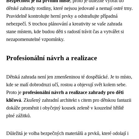
Bezpečnost je na prvním místě
, proto je důležité vybrat do
dětské zahrady rostliny, které nejsou jedovaté a nemají ostré trny.
Pravidelně kontrolujte herní prvky a odstraňujte případná
nebezpečí. S trochou plánování a kreativity se vaše zahrada
stane místem, kde budou děti s radostí trávit čas a vytvářet si
nezapomenutelné vzpomínky.
Profesionální návrh a realizace
Dětská zahrada není jen zmenšeninou té dospělácké. Je to místo,
kde se malí dobrodruzi učí, rostou a objevují svět kolem sebe.
Proto je
profesionální návrh a realizace zahrady pro děti
klíčová
. Zkušený zahradní architekt s citem pro dětskou fantazii
dokáže proměnit i obyčejný kousek zeleně v kouzelné hřiště
plné zážitků.
Důležitá je volba bezpečných materiálů a prvků, které odolají i