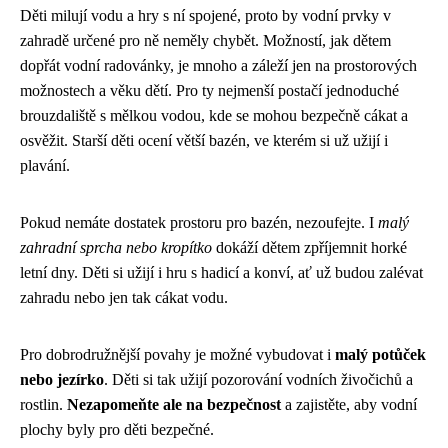
Děti milují vodu a hry s ní spojené, proto by vodní prvky v
zahradě určené pro ně neměly chybět. Možností, jak dětem
dopřát vodní radovánky, je mnoho a záleží jen na prostorových
možnostech a věku dětí. Pro ty nejmenší postačí jednoduché
brouzdaliště s mělkou vodou, kde se mohou bezpečně cákat a
osvěžit. Starší děti ocení větší bazén, ve kterém si už užijí i
plavání.
Pokud nemáte dostatek prostoru pro bazén, nezoufejte. I
malý
zahradní sprcha nebo kropítko
dokáží dětem zpříjemnit horké
letní dny. Děti si užijí i hru s hadicí a konví, ať už budou zalévat
zahradu nebo jen tak cákat vodu.
Pro dobrodružnější povahy je možné vybudovat i
malý potůček
nebo jezírko
. Děti si tak užijí pozorování vodních živočichů a
rostlin.
Nezapomeňte ale na bezpečnost
a zajistěte, aby vodní
plochy byly pro děti bezpečné.