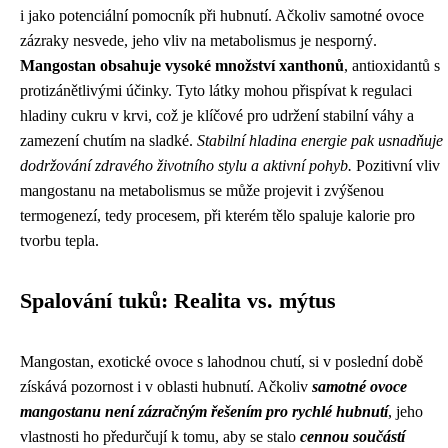
i jako potenciální pomocník při hubnutí. Ačkoliv samotné ovoce
zázraky nesvede, jeho vliv na metabolismus je nesporný.
Mangostan obsahuje vysoké množství xanthonů
, antioxidantů s
protizánětlivými účinky. Tyto látky mohou přispívat k regulaci
hladiny cukru v krvi, což je klíčové pro udržení stabilní váhy a
zamezení chutím na sladké.
Stabilní hladina energie pak usnadňuje
dodržování zdravého životního stylu a aktivní pohyb.
Pozitivní vliv
mangostanu na metabolismus se může projevit i zvýšenou
termogenezí, tedy procesem, při kterém tělo spaluje kalorie pro
tvorbu tepla.
Spalování tuků: Realita vs. mýtus
Mangostan, exotické ovoce s lahodnou chutí, si v poslední době
získává pozornost i v oblasti hubnutí. Ačkoliv
samotné ovoce
mangostanu není zázračným řešením pro rychlé hubnutí
, jeho
vlastnosti ho předurčují k tomu, aby se stalo
cennou součástí