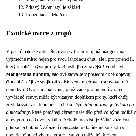
Zdravý životní styl je základ
Konzultace s lékařem
Exotické ovoce z tropů
V pestré paletě exotického ovoce z tropů zaujímá mangostana
výjimečné místo nejen pro svou lahodnou chuť, ale i pro potenciál,
který v sobě skrývá pro ty, kteří usilují o zdravější životní styl.
Mangostana hubnutí
, tato dvě slova se v poslední době objevují
čím dál častěji ve spojitosti s diskuzemi o zdravém stravování. A
není divu! Ovoce mangostana, používané pro hubnutí v rámci
vyvážené stravy, může být vítaným doplňkem pro ty, kteří chtějí
zredukovat svou hmotnost a cítit se lépe.
Mangostana je bohatá na
antioxidanty
, které pomáhají chránit naše tělo před volnými radikály
a podporují celkovou vitalitu. Ačkoliv neexistuje žádná zázračná
pilulka na hubnutí, zařazení mangostanu do jídelníčku spolu s
pravidelným pohybem a pestrou stravou může být krokem