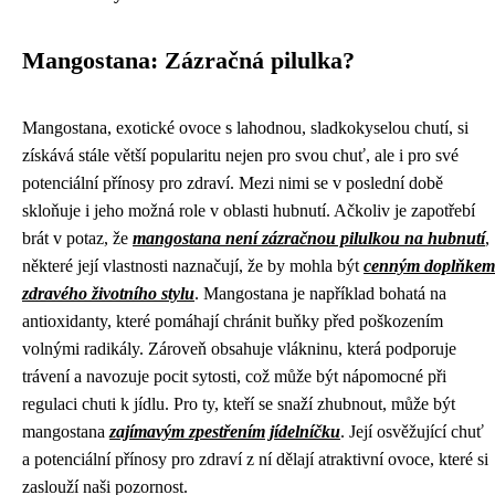
Mangostana: Zázračná pilulka?
Mangostana, exotické ovoce s lahodnou, sladkokyselou chutí, si
získává stále větší popularitu nejen pro svou chuť, ale i pro své
potenciální přínosy pro zdraví. Mezi nimi se v poslední době
skloňuje i jeho možná role v oblasti hubnutí. Ačkoliv je zapotřebí
brát v potaz, že
mangostana není zázračnou pilulkou na hubnutí
,
některé její vlastnosti naznačují, že by mohla být
cenným doplňkem
zdravého životního stylu
. Mangostana je například bohatá na
antioxidanty, které pomáhají chránit buňky před poškozením
volnými radikály. Zároveň obsahuje vlákninu, která podporuje
trávení a navozuje pocit sytosti, což může být nápomocné při
regulaci chuti k jídlu. Pro ty, kteří se snaží zhubnout, může být
mangostana
zajímavým zpestřením jídelníčku
. Její osvěžující chuť
a potenciální přínosy pro zdraví z ní dělají atraktivní ovoce, které si
zaslouží naši pozornost.