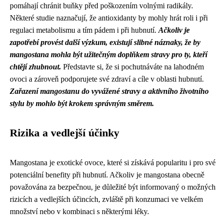
pomáhají chránit buňky před poškozením volnými radikály.
Některé studie naznačují, že antioxidanty by mohly hrát roli i při
regulaci metabolismu a tím pádem i při hubnutí.
Ačkoliv je
zapotřebí provést další výzkum, existují slibné náznaky, že by
mangostana mohla být užitečným doplňkem stravy pro ty, kteří
chtějí zhubnout.
Představte si, že si pochutnáváte na lahodném
ovoci a zároveň podporujete své zdraví a cíle v oblasti hubnutí.
Zařazení mangostanu do vyvážené stravy a aktivního životního
stylu by mohlo být krokem správným směrem.
Rizika a vedlejší účinky
Mangostana je exotické ovoce, které si získává popularitu i pro své
potenciální benefity při hubnutí. Ačkoliv je mangostana obecně
považována za bezpečnou, je důležité být informovaný o možných
rizicích a vedlejších účincích, zvláště při konzumaci ve velkém
množství nebo v kombinaci s některými léky.