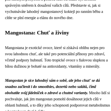
správným směrem k dosažení vašich cílů. Představte si, jak si
vychutnáváte lahodný mangostanový koktejl po ranním běhu a
cítíte se plní energie a elánu do nového dne.
Mangostana: Chuť a živiny
Mangostana je exotické ovoce, které si získává oblibu nejen pro
svou lahodnou chuť, ale také pro potenciální přínosy pro zdraví,
včetně podpory hubnutí. Toto tropické ovoce s fialovou slupkou a
bílou dužinou je bohaté na antioxidanty, vitamíny a minerály.
Mangostan je sice lahodný sám o sobě, ale jeho chuť se dá
snadno začlenit i do smoothies, dezertů nebo salátů, čímž
obohatíte svůj jídelníček o zdravé a chutné varianty.
Mnoho lidí si
pochvaluje, jak jim mangostan pomohl dosáhnout jejich cílů v
oblasti hubnutí, a to díky jeho schopnosti podporovat metabolismus