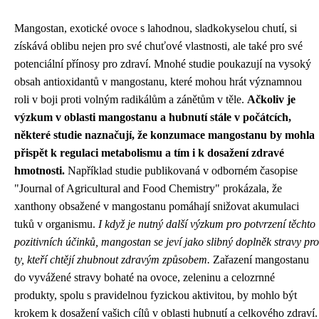
Mangostan, exotické ovoce s lahodnou, sladkokyselou chutí, si
získává oblibu nejen pro své chuťové vlastnosti, ale také pro své
potenciální přínosy pro zdraví. Mnohé studie poukazují na vysoký
obsah antioxidantů v mangostanu, které mohou hrát významnou
roli v boji proti volným radikálům a zánětům v těle.
Ačkoliv je
výzkum v oblasti mangostanu a hubnutí stále v počátcích,
některé studie naznačují, že konzumace mangostanu by mohla
přispět k regulaci metabolismu a tím i k dosažení zdravé
hmotnosti.
Například studie publikovaná v odborném časopise
"Journal of Agricultural and Food Chemistry" prokázala, že
xanthony obsažené v mangostanu pomáhají snižovat akumulaci
tuků v organismu.
I když je nutný další výzkum pro potvrzení těchto
pozitivních účinků, mangostan se jeví jako slibný doplněk stravy pro
ty, kteří chtějí zhubnout zdravým způsobem.
Zařazení mangostanu
do vyvážené stravy bohaté na ovoce, zeleninu a celozrnné
produkty, spolu s pravidelnou fyzickou aktivitou, by mohlo být
krokem k dosažení vašich cílů v oblasti hubnutí a celkového zdraví.