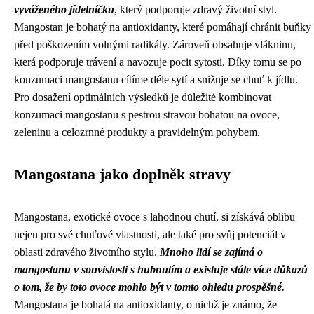
vyváženého jídelníčku
, který podporuje zdravý životní styl.
Mangostan je bohatý na antioxidanty, které pomáhají chránit buňky
před poškozením volnými radikály. Zároveň obsahuje vlákninu,
která podporuje trávení a navozuje pocit sytosti. Díky tomu se po
konzumaci mangostanu cítíme déle sytí a snižuje se chuť k jídlu.
Pro dosažení optimálních výsledků je důležité kombinovat
konzumaci mangostanu s pestrou stravou bohatou na ovoce,
zeleninu a celozrnné produkty a pravidelným pohybem.
Mangostana jako doplněk stravy
Mangostana, exotické ovoce s lahodnou chutí, si získává oblibu
nejen pro své chuťové vlastnosti, ale také pro svůj potenciál v
oblasti zdravého životního stylu.
Mnoho lidí se zajímá o
mangostanu v souvislosti s hubnutím a existuje stále více důkazů
o tom, že by toto ovoce mohlo být v tomto ohledu prospěšné.
Mangostana je bohatá na antioxidanty, o nichž je známo, že