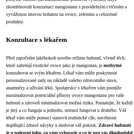
zkombinovali konzumaci mangostanu s pravidelným cvičením a
vyváženou stravou bohatou na ovoce, zeleninu a celozrnné
produkty.
Konzultace s lékařem
Před započetím jakéhokoli nového režimu hubnutí, včetně těch,
které zahrnují exotické ovoce jako je mangostan, je
nezbytné
konzultovat se svým lékařem. Lékař vám může poskytnout
personalizované rady na základě vašeho zdravotního stavu,
anamnézy a užívání léků.
Spolupráce s lékařem
vám pomůže
maximalizovat potenciální přínosy ovoce mangostanu pro vaše
hubnutí a zároveň minimalizovat možná rizika. Pamatujte, že každý
je jiný a co funguje u jednoho, nemusí fungovat u druhého. Váš
lékař vám může pomoci stanovit realistické cíle, navrhnout
doplňující zdravé návyky a sledovat váš pokrok.
Zdravé hubnutí
je o nalezení toho, co vám vyhovuje a co je pro vás dlouhodobě