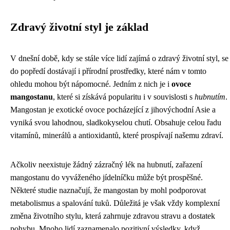
Zdravý životní styl je základ
V dnešní době, kdy se stále více lidí zajímá o zdravý životní styl, se
do popředí dostávají i přírodní prostředky, které nám v tomto
ohledu mohou být nápomocné. Jedním z nich je i
ovoce
mangostanu
, které si získává popularitu i v souvislosti s
hubnutím
.
Mangostan je exotické ovoce pocházející z jihovýchodní Asie a
vyniká svou lahodnou, sladkokyselou chutí. Obsahuje celou řadu
vitamínů, minerálů a antioxidantů, které prospívají našemu zdraví.
Ačkoliv neexistuje žádný zázračný lék na hubnutí, zařazení
mangostanu do vyváženého jídelníčku může být prospěšné.
Některé studie naznačují, že mangostan by mohl podporovat
metabolismus a spalování tuků. Důležitá je však vždy komplexní
změna životního stylu, která zahrnuje zdravou stravu a dostatek
pohybu. Mnoho lidí zaznamenalo pozitivní výsledky, když