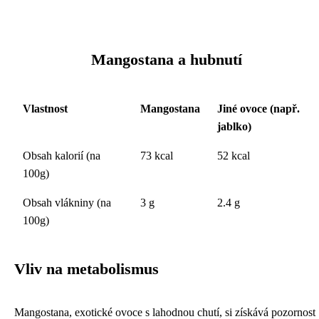
Mangostana a hubnutí
Vlastnost
Mangostana
Jiné ovoce (např.
jablko)
Obsah kalorií (na
73 kcal
52 kcal
100g)
Obsah vlákniny (na
3 g
2.4 g
100g)
Vliv na metabolismus
Mangostana, exotické ovoce s lahodnou chutí, si získává pozornost