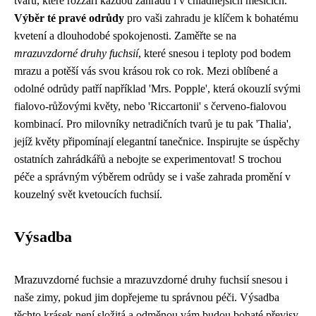
tvarů, které rozzáří každou zahradu i v chladnějších měsících.
Výběr té pravé odrůdy
pro vaši zahradu je klíčem k bohatému
kvetení a dlouhodobé spokojenosti. Zaměřte se na
mrazuvzdorné druhy fuchsií
, které snesou i teploty pod bodem
mrazu a potěší vás svou krásou rok co rok. Mezi oblíbené a
odolné odrůdy patří například 'Mrs. Popple', která okouzlí svými
fialovo-růžovými květy, nebo 'Riccartonii' s červeno-fialovou
kombinací. Pro milovníky netradičních tvarů je tu pak 'Thalia',
jejíž květy připomínají elegantní tanečnice. Inspirujte se úspěchy
ostatních zahrádkářů a nebojte se experimentovat! S trochou
péče a správným výběrem odrůdy se i vaše zahrada promění v
kouzelný svět kvetoucích fuchsií.
Výsadba
Mrazuvzdorné fuchsie a mrazuvzdorné druhy fuchsií snesou i
naše zimy, pokud jim dopřejeme tu správnou péči. Výsadba
těchto krásek není složitá a odměnou vám budou bohaté převisy