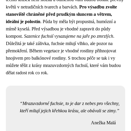
květů v netradičních tvarech a barvách.
Pro výsadbu zvolte
stanoviště chráněné před prudkým sluncem a větrem,
ideální je polostín
. Půda by měla být propustná, humózní a
mírně kyselá. Před výsadbou je vhodné zapravit do půdy
kompost.
Sazenice fuchsií vysazujeme na jaře po zmrzlých
.
Důležitá je také zálivka, fuchsie milují vlhko, ale pozor na
přemokření. Během vegetace je vhodné rostliny přihnojovat
hnojivem pro balkónové rostliny. S trochou péče se tak i vy
můžete těšit z krásy mrazuvzdorných fuchsií, které vám budou
dělat radost rok co rok.
Mrazuvzdorné fuchsie, to je dar z nebes pro všechny,
kteří milují jejich křehkou krásu, ale obávali se zimy.
Anežka Malá