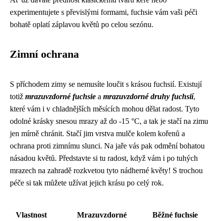
experimentujete s převislými formami, fuchsie vám vaši péči
bohatě oplatí záplavou květů po celou sezónu.
Zimní ochrana
S příchodem zimy se nemusíte loučit s krásou fuchsií. Existují
totiž
mrazuvzdorné fuchsie
a
mrazuvzdorné druhy fuchsií
,
které vám i v chladnějších měsících mohou dělat radost. Tyto
odolné krásky snesou mrazy až do -15 °C, a tak je stačí na zimu
jen mírně chránit. Stačí jim vrstva mulče kolem kořenů a
ochrana proti zimnímu slunci. Na jaře vás pak odmění bohatou
násadou květů. Představte si tu radost, když vám i po tuhých
mrazech na zahradě rozkvetou tyto nádherné květy! S trochou
péče si tak můžete užívat jejich krásu po celý rok.
Vlastnost
Mrazuvzdorné
Běžné fuchsie