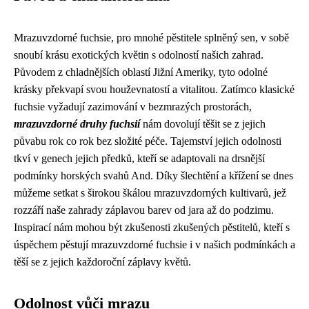
Mrazuvzdorné fuchsie, pro mnohé pěstitele splněný sen, v sobě
snoubí krásu exotických květin s odolností našich zahrad.
Původem z chladnějších oblastí Jižní Ameriky, tyto odolné
krásky překvapí svou houževnatostí a vitalitou. Zatímco klasické
fuchsie vyžadují zazimování v bezmrazých prostorách,
mrazuvzdorné druhy fuchsií
nám dovolují těšit se z jejich
půvabu rok co rok bez složité péče. Tajemství jejich odolnosti
tkví v genech jejich předků, kteří se adaptovali na drsnější
podmínky horských svahů And. Díky šlechtění a křížení se dnes
můžeme setkat s širokou škálou mrazuvzdorných kultivarů, jež
rozzáří naše zahrady záplavou barev od jara až do podzimu.
Inspirací nám mohou být zkušenosti zkušených pěstitelů, kteří s
úspěchem pěstují mrazuvzdorné fuchsie i v našich podmínkách a
těší se z jejich každoroční záplavy květů.
Odolnost vůči mrazu