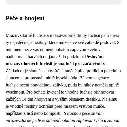
Péče a hnojení
Mrazuvzdorné fuchsie a mrazuvzdorné druhy fuchsií patří mezi
ty nejvděčnější rostliny, které můžete ve své zahradě pěstovat. S
minimem péče vás odmění bohatou záplavou květů v
nádherných barvách od jara až do podzimu.
Pěstování
mrazuvzdorných fuchsií je snadné i pro začátečníky
.
Základem je slunné stanoviště chráněné před prudkým poledním
sluncem a propustná, mírně kyselá půda. Během vegetace
fuchsie ocení pravidelnou zálivku, půda by nikdy neměla úplně
vyschnout. Pro bohaté kvetení je vhodné fuchsie přihnojovat
každých 14 dní hnojivem s vyšším obsahem draslíku. Na zimu
je vhodné rostliny ochránit před mrazem vrstvou mulče,
například z listí nebo kompostu.
S trochou péče se vám
mrazuvzdorné fuchsie odmění bohatou záplavou květů a stanou