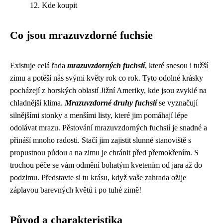
Kde koupit
Co jsou mrazuvzdorné fuchsie
Existuje celá řada
mrazuvzdorných fuchsií
, které snesou i tužší
zimu a potěší nás svými květy rok co rok. Tyto odolné krásky
pocházejí z horských oblastí Jižní Ameriky, kde jsou zvyklé na
chladnější klima.
Mrazuvzdorné druhy fuchsií
se vyznačují
silnějšími stonky a menšími listy, které jim pomáhají lépe
odolávat mrazu. Pěstování mrazuvzdorných fuchsií je snadné a
přináší mnoho radosti. Stačí jim zajistit slunné stanoviště s
propustnou půdou a na zimu je chránit před přemokřením. S
trochou péče se vám odmění bohatým kvetením od jara až do
podzimu. Představte si tu krásu, když vaše zahrada ožije
záplavou barevných květů i po tuhé zimě!
Původ a charakteristika