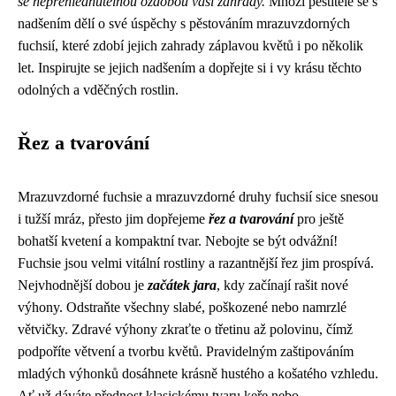
se nepřehlédnutelnou ozdobou vaší zahrady.
Mnozí pěstitelé se s
nadšením dělí o své úspěchy s pěstováním mrazuvzdorných
fuchsií, které zdobí jejich zahrady záplavou květů i po několik
let. Inspirujte se jejich nadšením a dopřejte si i vy krásu těchto
odolných a vděčných rostlin.
Řez a tvarování
Mrazuvzdorné fuchsie a mrazuvzdorné druhy fuchsií sice snesou
i tužší mráz, přesto jim dopřejeme
řez a tvarování
pro ještě
bohatší kvetení a kompaktní tvar. Nebojte se být odvážní!
Fuchsie jsou velmi vitální rostliny a razantnější řez jim prospívá.
Nejvhodnější dobou je
začátek jara
, kdy začínají rašit nové
výhony. Odstraňte všechny slabé, poškozené nebo namrzlé
větvičky. Zdravé výhony zkraťte o třetinu až polovinu, čímž
podpoříte větvení a tvorbu květů. Pravidelným zaštipováním
mladých výhonků dosáhnete krásně hustého a košatého vzhledu.
Ať už dáváte přednost klasickému tvaru keře nebo