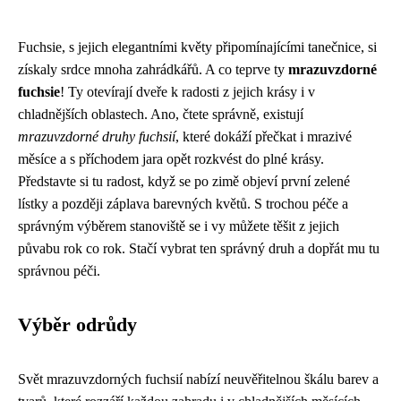
Fuchsie, s jejich elegantními květy připomínajícími tanečnice, si
získaly srdce mnoha zahrádkářů. A co teprve ty
mrazuvzdorné
fuchsie
! Ty otevírají dveře k radosti z jejich krásy i v
chladnějších oblastech. Ano, čtete správně, existují
mrazuvzdorné druhy fuchsií
, které dokáží přečkat i mrazivé
měsíce a s příchodem jara opět rozkvést do plné krásy.
Představte si tu radost, když se po zimě objeví první zelené
lístky a později záplava barevných květů. S trochou péče a
správným výběrem stanoviště se i vy můžete těšit z jejich
půvabu rok co rok. Stačí vybrat ten správný druh a dopřát mu tu
správnou péči.
Výběr odrůdy
Svět mrazuvzdorných fuchsií nabízí neuvěřitelnou škálu barev a