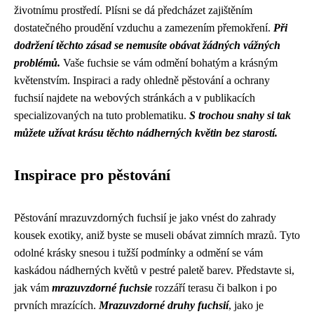
životnímu prostředí. Plísni se dá předcházet zajištěním
dostatečného proudění vzduchu a zamezením přemokření.
Při
dodržení těchto zásad se nemusíte obávat žádných vážných
problémů.
Vaše fuchsie se vám odmění bohatým a krásným
květenstvím. Inspiraci a rady ohledně pěstování a ochrany
fuchsií najdete na webových stránkách a v publikacích
specializovaných na tuto problematiku.
S trochou snahy si tak
můžete užívat krásu těchto nádherných květin bez starostí.
Inspirace pro pěstování
Pěstování mrazuvzdorných fuchsií je jako vnést do zahrady
kousek exotiky, aniž byste se museli obávat zimních mrazů. Tyto
odolné krásky snesou i tužší podmínky a odmění se vám
kaskádou nádherných květů v pestré paletě barev. Představte si,
jak vám
mrazuvzdorné fuchsie
rozzáří terasu či balkon i po
prvních mrazících.
Mrazuvzdorné druhy fuchsií
, jako je