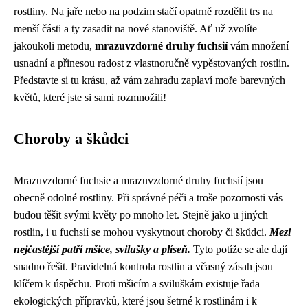
rostliny. Na jaře nebo na podzim stačí opatrně rozdělit trs na
menší části a ty zasadit na nové stanoviště. Ať už zvolíte
jakoukoli metodu,
mrazuvzdorné druhy fuchsií
vám množení
usnadní a přinesou radost z vlastnoručně vypěstovaných rostlin.
Představte si tu krásu, až vám zahradu zaplaví moře barevných
květů, které jste si sami rozmnožili!
Choroby a škůdci
Mrazuvzdorné fuchsie a mrazuvzdorné druhy fuchsií jsou
obecně odolné rostliny. Při správné péči a troše pozornosti vás
budou těšit svými květy po mnoho let. Stejně jako u jiných
rostlin, i u fuchsií se mohou vyskytnout choroby či škůdci.
Mezi
nejčastější patří mšice, svilušky a plíseň.
Tyto potíže se ale dají
snadno řešit. Pravidelná kontrola rostlin a včasný zásah jsou
klíčem k úspěchu. Proti mšicím a sviluškám existuje řada
ekologických přípravků, které jsou šetrné k rostlinám i k