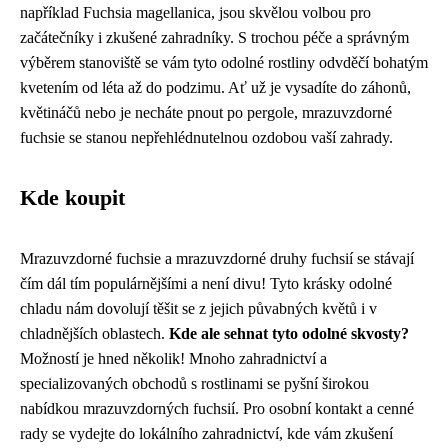
například Fuchsia magellanica, jsou skvělou volbou pro
začátečníky i zkušené zahradníky. S trochou péče a správným
výběrem stanoviště se vám tyto odolné rostliny odvděčí bohatým
kvetením od léta až do podzimu. Ať už je vysadíte do záhonů,
květináčů nebo je necháte pnout po pergole, mrazuvzdorné
fuchsie se stanou nepřehlédnutelnou ozdobou vaší zahrady.
Kde koupit
Mrazuvzdorné fuchsie a mrazuvzdorné druhy fuchsií se stávají
čím dál tím populárnějšími a není divu! Tyto krásky odolné
chladu nám dovolují těšit se z jejich půvabných květů i v
chladnějších oblastech.
Kde ale sehnat tyto odolné skvosty?
Možností je hned několik! Mnoho zahradnictví a
specializovaných obchodů s rostlinami se pyšní širokou
nabídkou mrazuvzdorných fuchsií. Pro osobní kontakt a cenné
rady se vydejte do lokálního zahradnictví, kde vám zkušení