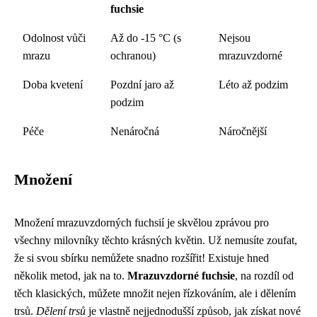
fuchsie
Odolnost vůči
Až do -15 °C (s
Nejsou
mrazu
ochranou)
mrazuvzdorné
Doba kvetení
Pozdní jaro až
Léto až podzim
podzim
Péče
Nenáročná
Náročnější
Množení
Množení mrazuvzdorných fuchsií je skvělou zprávou pro
všechny milovníky těchto krásných květin. Už nemusíte zoufat,
že si svou sbírku nemůžete snadno rozšířit! Existuje hned
několik metod, jak na to.
Mrazuvzdorné fuchsie
, na rozdíl od
těch klasických, můžete množit nejen řízkováním, ale i dělením
trsů.
Dělení trsů
je vlastně nejjednodušší způsob, jak získat nové