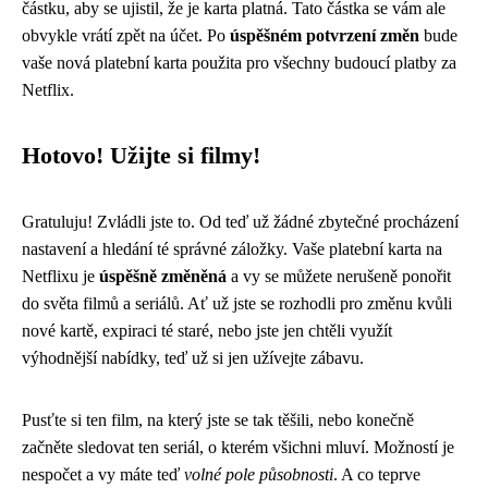
částku, aby se ujistil, že je karta platná. Tato částka se vám ale
obvykle vrátí zpět na účet. Po
úspěšném potvrzení změn
bude
vaše nová platební karta použita pro všechny budoucí platby za
Netflix.
Hotovo! Užijte si filmy!
Gratuluju! Zvládli jste to. Od teď už žádné zbytečné procházení
nastavení a hledání té správné záložky. Vaše platební karta na
Netflixu je
úspěšně změněná
a vy se můžete nerušeně ponořit
do světa filmů a seriálů. Ať už jste se rozhodli pro změnu kvůli
nové kartě, expiraci té staré, nebo jste jen chtěli využít
výhodnější nabídky, teď už si jen užívejte zábavu.
Pusťte si ten film, na který jste se tak těšili, nebo konečně
začněte sledovat ten seriál, o kterém všichni mluví. Možností je
nespočet a vy máte teď
volné pole působnosti
. A co teprve