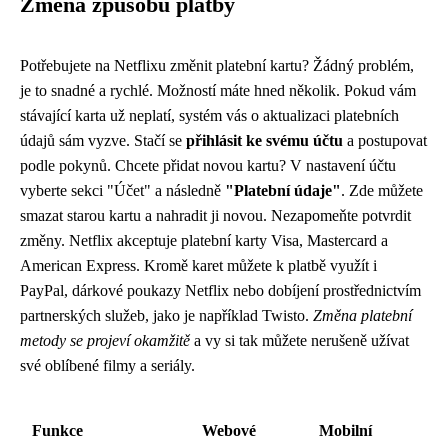
Změna způsobu platby
Potřebujete na Netflixu změnit platební kartu? Žádný problém,
je to snadné a rychlé. Možností máte hned několik. Pokud vám
stávající karta už neplatí, systém vás o aktualizaci platebních
údajů sám vyzve. Stačí se
přihlásit ke svému účtu
a postupovat
podle pokynů. Chcete přidat novou kartu? V nastavení účtu
vyberte sekci "Účet" a následně
"Platební údaje"
. Zde můžete
smazat starou kartu a nahradit ji novou. Nezapomeňte potvrdit
změny. Netflix akceptuje platební karty Visa, Mastercard a
American Express. Kromě karet můžete k platbě využít i
PayPal, dárkové poukazy Netflix nebo dobíjení prostřednictvím
partnerských služeb, jako je například Twisto.
Změna platební
metody se projeví okamžitě
a vy si tak můžete nerušeně užívat
své oblíbené filmy a seriály.
Funkce
Webové
Mobilní