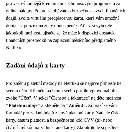
pro vás výhodnější kreditní karta s bonusovým programem za
online nákupy. Pokud se obáváte o bezpečnost svých finančních
údajů, zvolte virtuální předplacenou kartu, která vám umožní
dobíjet si pouze omezený obnos peněz. Ať už si vyberete
jakoukoli možnost, ujistěte se, že máte k dispozici dostatek
finančních prostředků na zaplacení měsíčního předplatného
Netflixu.
Zadání údajů z karty
Pro změnu platební metody na Netflixu se nejprve přihlaste ke
svému účtu. Klikněte na ikonu svého profilu vpravo nahoře a
zvolte "Účet". V sekci "Členství a fakturace" najděte možnost
"Platební údaje"
a klikněte na
"Změnit"
. Zobrazí se vám
formulář pro zadání údajů z nové platební karty. Zadejte číslo
karty, datum platnosti a bezpečnostní kód CVV (tří- nebo
čtyřmístný kód na zadní straně karty). Zkontrolujte si pečlivě