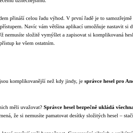
něčemu užitečnějšímu.
dem přináší celou řadu výhod. V první řadě je to samozřejm
přístupem. Navíc vám většina aplikací umožňuje nastavit si d
 nemusíte složitě vymýšlet a zapisovat si komplikovaná hesla.
přístup ke všem ostatním.
 jsou komplikovanější než kdy jindy, je
správce hesel pro An
o nich měli uvažovat?
Správce hesel bezpečně ukládá všechna
ená, že si nemusíte pamatovat desítky složitých hesel – stač