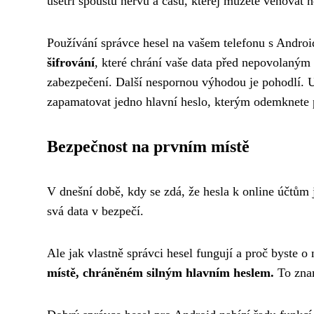
ušetří spoustu nervů a času, kterej můžete věnovat 
Používání správce hesel na vašem telefonu s Androi
šifrování
, které chrání vaše data před nepovolaným 
zabezpečení. Další nespornou výhodou je pohodlí. Už
zapamatovat jedno hlavní heslo, kterým odemknete 
Bezpečnost na prvním místě
V dnešní době, kdy se zdá, že hesla k online účtům
svá data v bezpečí.
Ale jak vlastně správci hesel fungují a proč byste 
místě, chráněném silným hlavním heslem.
To znam