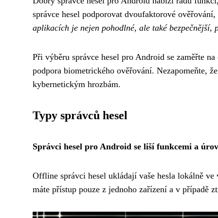
Dobrý správce hesel pro Android nabízí řadu funkcí,
správce hesel podporovat dvoufaktorové ověřování, 
aplikacích je nejen pohodlné, ale také bezpečnější, 
Při výběru správce hesel pro Android se zaměřte na 
podpora biometrického ověřování. Nezapomeňte, že b
kybernetickým hrozbám.
Typy správců hesel
Správci hesel pro Android se liší funkcemi a úro
Offline správci hesel ukládají vaše hesla lokálně v
máte přístup pouze z jednoho zařízení a v případě zt