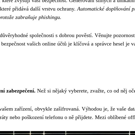
 které zvyšují vaši bezpečnost. Generování silných a unikátní
které přidává další vrstvu ochrany.
Automatické doplňování p
protože zabraňuje phishingu.
důvěryhodné společnosti s dobrou pověstí. Věnujte pozornost 
ezpečnost vašich online účtů je klíčová a správce hesel je v
vní zabezpečení.
Než si nějaký vyberete, zvažte, co od něj oč
e vašem zařízení, obvykle zašifrovaná. Výhodou je, že vaše da
ráty nebo poškození telefonu o ně přijdete. Mezi oblíbené off