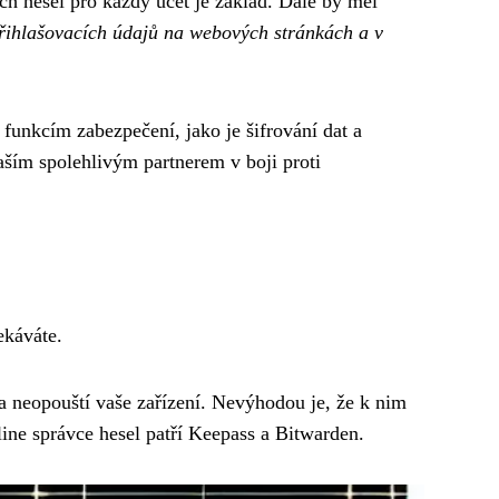
ch hesel pro každý účet je základ. Dále by měl
řihlašovacích údajů na webových stránkách a v
funkcím zabezpečení, jako je šifrování dat a
aším spolehlivým partnerem v boji proti
ekáváte.
ta neopouští vaše zařízení. Nevýhodou je, že k nim
line správce hesel patří Keepass a Bitwarden.