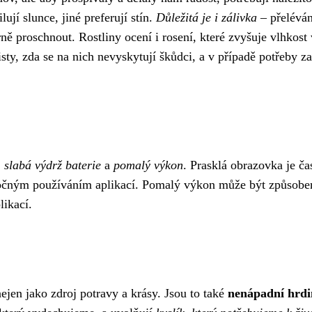
ují slunce, jiné preferují stín.
Důležitá je i zálivka
– přeléván
rně proschnout. Rostliny ocení i rosení, které zvyšuje vlhkos
isty, zda se na nich nevyskytují škůdci, a v případě potřeby 
,
slabá výdrž baterie
a
pomalý výkon
. Prasklá obrazovka je č
ročným používáním aplikací. Pomalý výkon může být způsobe
likací.
 nejen jako zdroj potravy a krásy. Jsou to také
nenápadní hrdi