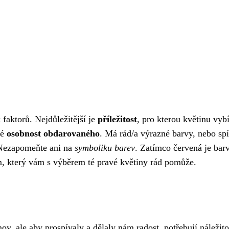
 faktorů. Nejdůležitější je
příležitost
, pro kterou květinu vybí
ké
osobnost obdarovaného
. Má rád/a výrazné barvy, nebo spí
 Nezapomeňte ani na
symboliku barev
. Zatímco červená je bar
řem, který vám s výběrem té pravé květiny rád pomůže.
mov, ale aby prospívaly a dělaly nám radost, potřebují náleži