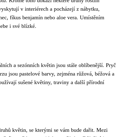
otu
. Kromě toho dokáží některé druhy rostlin
vyskytují v interiérech a pocházejí z nábytku,
enec, fíkus benjamín nebo aloe vera. Umístěním
ebe i své blízké.
álních a sezónních květin jsou stále oblíbenější. Pryč
urzu jsou pastelové barvy, zejména růžová, béžová a
používají sušené květiny, traviny a další přírodní
 druhů květin, se kterými se vám bude dařit. Mezi