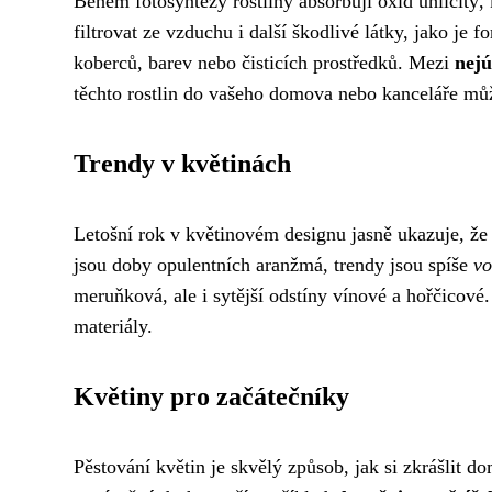
Během fotosyntézy rostliny absorbují oxid uhličitý,
filtrovat ze vzduchu i další škodlivé látky, jako je 
koberců, barev nebo čisticích prostředků. Mezi
nejú
těchto rostlin do vašeho domova nebo kanceláře můžet
Trendy v květinách
Letošní rok v květinovém designu jasně ukazuje, ž
jsou doby opulentních aranžmá, trendy jsou spíše
vo
meruňková, ale i sytější odstíny vínové a hořčicové
materiály.
Květiny pro začátečníky
Pěstování květin je skvělý způsob, jak si zkrášlit d