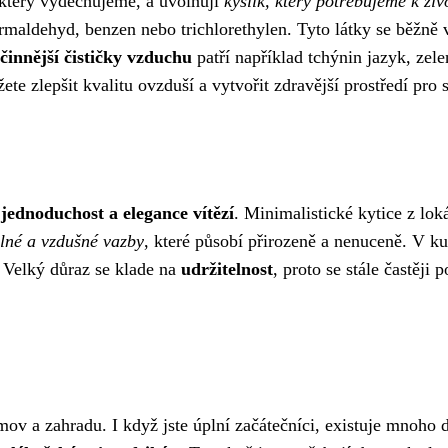
 který vydechujeme, a uvolňují
kyslík, který potřebujeme k živ
formaldehyd, benzen nebo trichlorethylen. Tyto látky se běžně 
činnější čističky vzduchu
patří například tchýnin jazyk, zel
e zlepšit kvalitu ovzduší a vytvořit zdravější prostředí pro s
e
jednoduchost a elegance vítězí
. Minimalistické kytice z lok
lné a vzdušné vazby
, které působí přirozeně a nenuceně. V k
. Velký důraz se klade na
udržitelnost
, proto se stále častěji 
omov a zahradu. I když jste úplní začátečníci, existuje mnoho