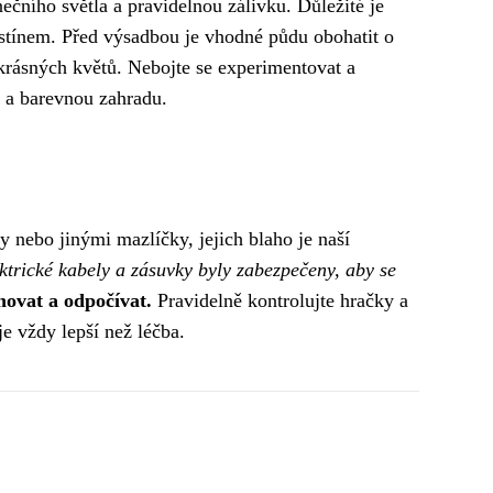
nečního světla a pravidelnou zálivku. Důležité je
lostínem. Před výsadbou je vhodné půdu obohatit o
krásných květů. Nebojte se experimentovat a
u a barevnou zahradu.
y nebo jinými mazlíčky, jejich blaho je naší
ektrické kabely a zásuvky byly zabezpečeny, aby se
hovat a odpočívat.
Pravidelně kontrolujte hračky a
e vždy lepší než léčba.