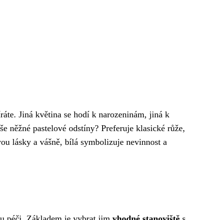
ráte. Jiná květina se hodí k narozeninám, jiná k
še něžné pastelové odstíny? Preferuje klasické růže,
vou lásky a vášně, bílá symbolizuje nevinnost a
tou péči. Základem je vybrat jim
vhodné stanoviště
s