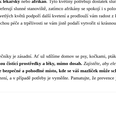
k lékařský
nebo
afrikán
. Tyto květiny potřebují dostatek slu
eferují slunné stanoviště, zatímco afrikány se spokojí i s po
etlých květů podpoří další kvetení a prodlouží vám radost z 
chou péče a trpělivosti se vám jistě podaří vytvořit si krásno
lečníky je zásadní. Ať už sdílíme domov se psy, kočkami, pták
ou čisticí prostředky a léky, mimo dosah.
Zajistěte, aby el
e bezpečné a pohodlné místo, kde se váš mazlíček může sc
ní, a v případě potřeby je vyměňte. Pamatujte, že prevence j