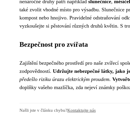
nenáročné druhy patří například
slunečnice
,
měsíče
také zvolit vhodné místo pro výsadbu. Slunečnice pr
kompost nebo hnojivo. Pravidelné odstraňování odkv
vyzkoušejte si pěstování různých druhů květin. S tro
Bezpečnost pro zvířata
Zajištění bezpečného prostředí pro naše zvířecí spo
zodpovědností.
Udržujte nebezpečné látky, jako js
předešlo riziku úrazu elektrickým proudem.
Vytvořt
doplňky vašeho mazlíčka, zda nejeví známky poškoze
Našli jste v článku chybu?
Kontaktujte nás