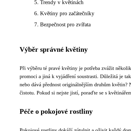
Trendy v květinách
Květiny pro začátečníky
Bezpečnost pro zvířata
Výběr správné květiny
Při výběru té pravé květiny je potřeba zvážit několik
promoci a jiná k vyjádření soustrasti. Důležitá je ta
nebo dává přednost originálnějším druhům květin?
čistotu. Pokud si nejste jistí, poraďte se s květiná
Péče o pokojové rostliny
Pokojové rostliny dokáží zútulnit a oživit každý do