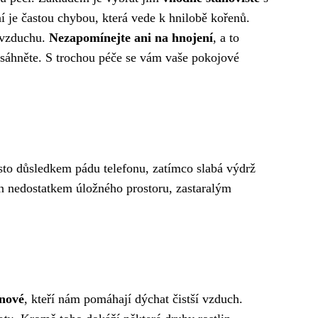
í je častou chybou, která vede k hnilobě kořenů.
t vzduchu.
Nezapomínejte ani na hnojení
, a to
zasáhněte. S trochou péče se vám vaše pokojové
asto důsledkem pádu telefonu, zatímco slabá výdrž
n nedostatkem úložného prostoru, zastaralým
nové
, kteří nám pomáhají dýchat čistší vzduch.