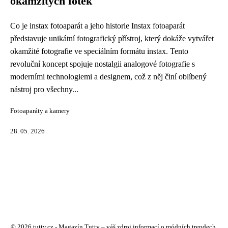
okamžitých fotek
Co je instax fotoaparát a jeho historie Instax fotoaparát
představuje unikátní fotografický přístroj, který dokáže vytvářet
okamžité fotografie ve speciálním formátu instax. Tento
revoluční koncept spojuje nostalgii analogové fotografie s
moderními technologiemi a designem, což z něj činí oblíbený
nástroj pro všechny...
Fotoaparáty a kamery
28. 05. 2026
© 2026 tutty.cz - Magazín Tutty – váš zdroj informací o módních trendech,