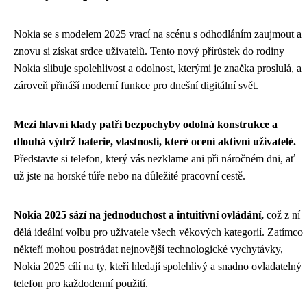
Nokia se s modelem 2025 vrací na scénu s odhodláním zaujmout a
znovu si získat srdce uživatelů. Tento nový přírůstek do rodiny
Nokia slibuje spolehlivost a odolnost, kterými je značka proslulá, a
zároveň přináší moderní funkce pro dnešní digitální svět.
Mezi hlavní klady patří bezpochyby odolná konstrukce a
dlouhá výdrž baterie, vlastnosti, které ocení aktivní uživatelé.
Představte si telefon, který vás nezklame ani při náročném dni, ať
už jste na horské túře nebo na důležité pracovní cestě.
Nokia 2025 sází na jednoduchost a intuitivní ovládání,
což z ní
dělá ideální volbu pro uživatele všech věkových kategorií. Zatímco
někteří mohou postrádat nejnovější technologické vychytávky,
Nokia 2025 cílí na ty, kteří hledají spolehlivý a snadno ovladatelný
telefon pro každodenní použití.