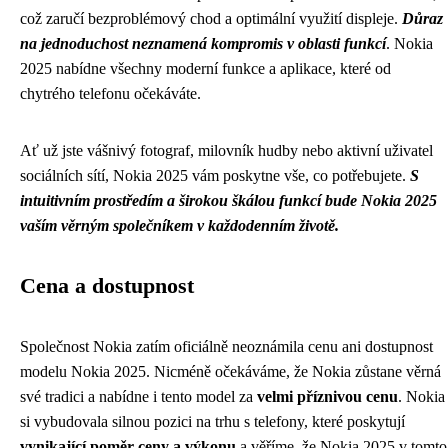
což zaručí bezproblémový chod a optimální využití displeje.
Důraz
na jednoduchost neznamená kompromis v oblasti funkcí
. Nokia
2025 nabídne všechny moderní funkce a aplikace, které od
chytrého telefonu očekáváte.
Ať už jste vášnivý fotograf, milovník hudby nebo aktivní uživatel
sociálních sítí, Nokia 2025 vám poskytne vše, co potřebujete.
S
intuitivním prostředím a širokou škálou funkcí bude Nokia 2025
vaším věrným společníkem v každodenním životě.
Cena a dostupnost
Společnost Nokia zatím oficiálně neoznámila cenu ani dostupnost
modelu Nokia 2025. Nicméně očekáváme, že Nokia zůstane věrná
své tradici a nabídne i tento model za
velmi příznivou cenu
. Nokia
si vybudovala silnou pozici na trhu s telefony, které poskytují
vynikající poměr ceny a výkonu
a věříme, že Nokia 2025 v tomto