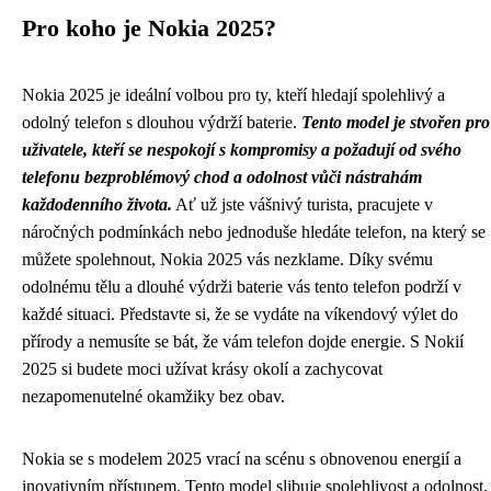
Pro koho je Nokia 2025?
Nokia 2025 je ideální volbou pro ty, kteří hledají spolehlivý a
odolný telefon s dlouhou výdrží baterie.
Tento model je stvořen pro
uživatele, kteří se nespokojí s kompromisy a požadují od svého
telefonu bezproblémový chod a odolnost vůči nástrahám
každodenního života.
Ať už jste vášnivý turista, pracujete v
náročných podmínkách nebo jednoduše hledáte telefon, na který se
můžete spolehnout, Nokia 2025 vás nezklame. Díky svému
odolnému tělu a dlouhé výdrži baterie vás tento telefon podrží v
každé situaci. Představte si, že se vydáte na víkendový výlet do
přírody a nemusíte se bát, že vám telefon dojde energie. S Nokií
2025 si budete moci užívat krásy okolí a zachycovat
nezapomenutelné okamžiky bez obav.
Nokia se s modelem 2025 vrací na scénu s obnovenou energií a
inovativním přístupem. Tento model slibuje spolehlivost a odolnost,