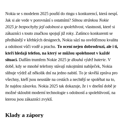
Nokia se s modelem 2025 pouští do ringu s konkurencí, která nespí.
Jak si ale vede v porovnání s ostatními?
Silnou stránkou Nokie
2025 je bezpochyby její odolnost a spolehlivost
, vlastnosti, které si
zákazníci s touto značkou spojují již roky. Zatímco konkurenti se
předhánějí v křehkých designech, Nokia sází na osvědčenou kvalitu
a odolnost vůči vodě a prachu.
To ocení nejen dobrodruzi, ale i ti,
kteří hledají telefon, na který se můžou spolehnout v každé
situaci.
Dalším trumfem Nokie 2025 je
dlouhá výdrž baterie
. V
době, kdy se mnohé telefony stávají rukojmími nabíječek, Nokia
slibuje výdrž až několik dní na jedno nabití. To je skvělá zpráva pro
všechny, kteří jsou neustále na cestách a nechtějí se spoléhat na to,
že najdou zásuvku. Nokia 2025 tak dokazuje, že i v dnešní době je
možné skloubit moderní technologie s odolností a spolehlivostí, na
kterou jsou zákazníci zvyklí.
Klady a zápory