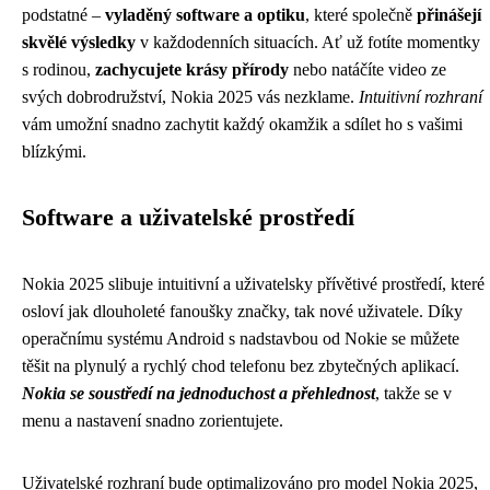
podstatné –
vyladěný software a optiku
, které společně
přinášejí
skvělé výsledky
v každodenních situacích. Ať už fotíte momentky
s rodinou,
zachycujete krásy přírody
nebo natáčíte video ze
svých dobrodružství, Nokia 2025 vás nezklame.
Intuitivní rozhraní
vám umožní snadno zachytit každý okamžik a sdílet ho s vašimi
blízkými.
Software a uživatelské prostředí
Nokia 2025 slibuje intuitivní a uživatelsky přívětivé prostředí, které
osloví jak dlouholeté fanoušky značky, tak nové uživatele. Díky
operačnímu systému Android s nadstavbou od Nokie se můžete
těšit na plynulý a rychlý chod telefonu bez zbytečných aplikací.
Nokia se soustředí na jednoduchost a přehlednost
, takže se v
menu a nastavení snadno zorientujete.
Uživatelské rozhraní bude optimalizováno pro model Nokia 2025,