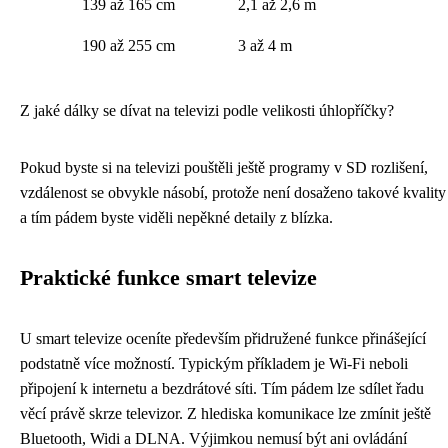
139 až 165 cm
2,1 až 2,6 m
190 až 255 cm
3 až 4 m
Z jaké dálky se dívat na televizi podle velikosti úhlopříčky?
Pokud byste si na televizi pouštěli ještě programy v SD rozlišení,
vzdálenost se obvykle násobí, protože není dosaženo takové kvality
a tím pádem byste viděli nepěkné detaily z blízka.
Praktické funkce smart televize
U smart televize oceníte především přidružené funkce přinášející
podstatně více možností. Typickým příkladem je Wi-Fi neboli
připojení k internetu a bezdrátové síti. Tím pádem lze sdílet řadu
věcí právě skrze televizor. Z hlediska komunikace lze zmínit ještě
Bluetooth, Widi a DLNA. Výjimkou nemusí být ani ovládání