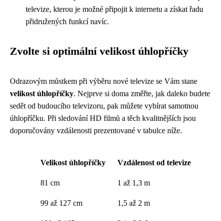
televize, kterou je možné připojit k internetu a získat řadu
přidružených funkcí navíc.
Zvolte si optimální velikost úhlopříčky
Odrazovým můstkem při výběru nové televize se Vám stane
velikost úhlopříčky
. Nejprve si doma změřte, jak daleko budete
sedět od budoucího televizoru, pak můžete vybírat samotnou
úhlopříčku. Při sledování HD filmů a těch kvalitnějších jsou
doporučovány vzdálenosti prezentované v tabulce níže.
Velikost úhlopříčky
Vzdálenost od televize
81 cm
1 až 1,3 m
99 až 127 cm
1,5 až 2 m