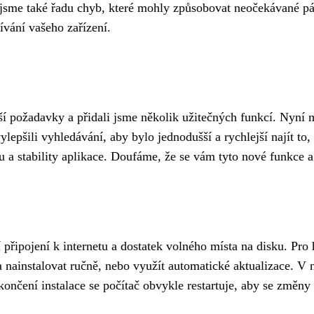
vili jsme také řadu chyb, které mohly způsobovat neočekávané
ívání vašeho zařízení.
jší požadavky a přidali jsme několik užitečných funkcí. Nyní m
lepšili vyhledávání, aby bylo jednodušší a rychlejší najít to
 a stability aplikace. Doufáme, že se vám tyto nové funkce a
lní připojení k internetu a dostatek volného místa na disku. P
 nainstalovat ručně, nebo využít automatické aktualizace. V 
končení instalace se počítač obvykle restartuje, aby se změny 