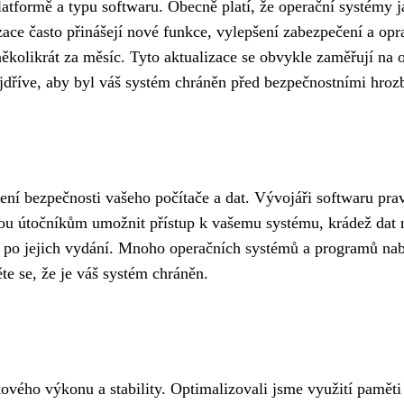
na platformě a typu softwaru. Obecně platí, že operační syst
zace často přinášejí nové funkce, vylepšení zabezpečení a op
 několikrát za měsíc. Tyto aktualizace se obvykle zaměřují na
nejdříve, aby byl váš systém chráněn před bezpečnostními hroz
ení bezpečnosti vašeho počítače a dat. Vývojáři softwaru prav
ou útočníkům umožnit přístup k vašemu systému, krádež dat ne
e po jejich vydání. Mnoho operačních systémů a programů nabí
ěte se, že je váš systém chráněn.
lkového výkonu a stability. Optimalizovali jsme využití pamět