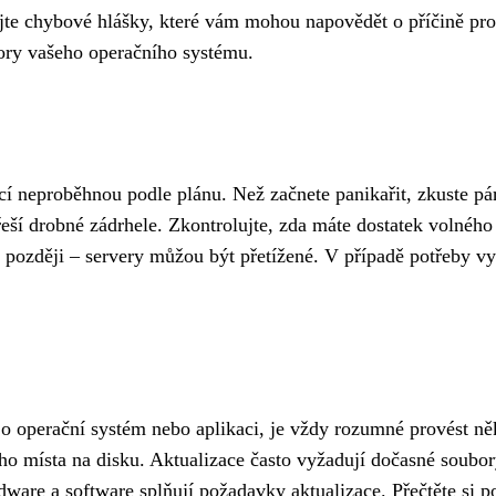
lujte chybové hlášky, které vám mohou napovědět o příčině pr
ory vašeho operačního systému.
cí neproběhnou podle plánu. Než začnete panikařit, zkuste pár
yřeší drobné zádrhele. Zkontrolujte, zda máte dostatek volnéh
t později – servery můžou být přetížené. V případě potřeby 
á o operační systém nebo aplikaci, je vždy rozumné provést něk
ého místa na disku. Aktualizace často vyžadují dočasné soubor
hardware a software splňují požadavky aktualizace. Přečtěte s