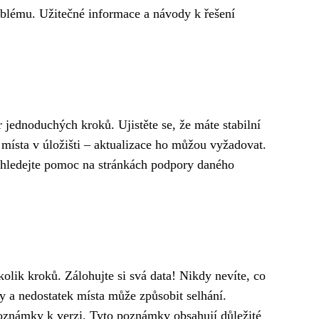
oblému. Užitečné informace a návody k řešení
 jednoduchých kroků. Ujistěte se, že máte stabilní
o místa v úložišti – aktualizace ho můžou vyžadovat.
vyhledejte pomoc na stránkách podpory daného
olik kroků. Zálohujte si svá data! Nikdy nevíte, co
y a nedostatek místa může způsobit selhání.
i poznámky k verzi. Tyto poznámky obsahují důležité