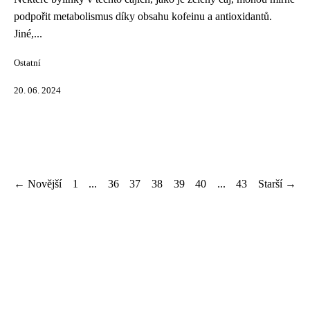
podpořit metabolismus díky obsahu kofeinu a antioxidantů.
Jiné,...
Ostatní
20. 06. 2024
← Novější
1
...
36
37
38
39
40
...
43
Starší →