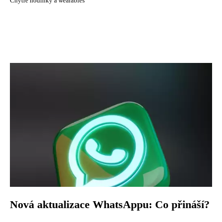
Chytré hodinky a wearables
Nová aktualizace WhatsAppu: Co přináší?