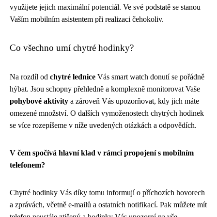
využijete jejich maximální potenciál. Ve své podstatě se stanou
Vaším mobilním asistentem při realizaci čehokoliv.
Co všechno umí chytré hodinky?
Na rozdíl od
chytré lednice
Vás smart watch donutí se pořádně
hýbat. Jsou schopny přehledně a komplexně monitorovat Vaše
pohybové aktivity
a zároveň Vás upozorňovat, kdy jich máte
omezené množství. O dalších vymoženostech chytrých hodinek
se více rozepíšeme v níže uvedených otázkách a odpovědích.
V čem spočívá hlavní klad v rámci propojení s mobilním
telefonem?
Chytré hodinky Vás díky tomu informují o příchozích hovorech
a zprávách, včetně e-mailů a ostatních notifikací. Pak můžete mít
telefon neustále ztišený a hodinky Vás upozorní na vše